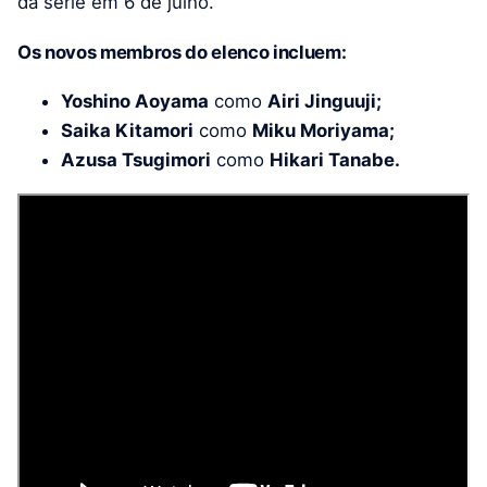
da série em 6 de julho.
Os novos membros do elenco incluem:
Yoshino Aoyama
como
Airi Jinguuji;
Saika Kitamori
como
Miku Moriyama;
Azusa Tsugimori
como
Hikari Tanabe.