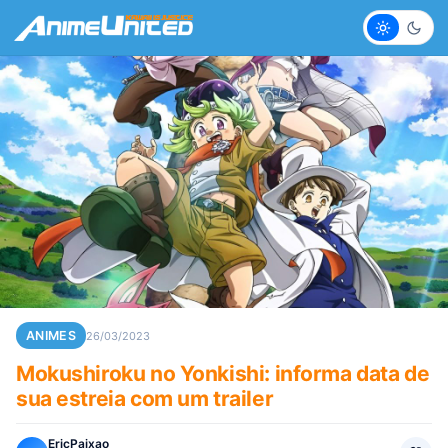
Claro
Escur
ANIMES
26/03/2023
Mokushiroku no Yonkishi: informa data de
sua estreia com um trailer
EricPaixao