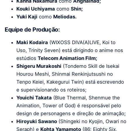
Kanna Nakamura
como
Anghalhad;
Kouki Uchiyama
como
Shin;
Yuki Kaji
como
Meliodas.
Equipe de Produção:
Maki Kodaira
(WIXOSS DIVA(A)LIVE, Koi to
Uso, Trinity Seven) está dirigindo o anime nos
estúdios
Telecom Animation Film;
Shigeru Murakoshi
(Tondemo Skill de Isekai
Hourou Meshi, Shinmai Renkinjutsushi no
Tenpo Keiei, Kakegurui Twin) está escrevendo
e supervisionando os roteiros;
Youichi Takata
(Blue Thermal, Shenmue the
Animation, Tower of God) é responsável pelo
design de personagens e direção de animação;
Hiroyuki Sawano
(Shingeki no Kyojin, Owari no
Seraph) e
Kohta Yamamoto
(86: Eighty Six,