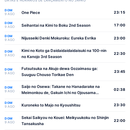
DATAS E HORÁRIOS DE LANÇAMENTO NO JAPÃO
DOM
One Piece
23:15
9 AGO
DOM
Seihantai na Kimi to Boku 2nd Season
17:00
9 AGO
DOM
Nijusseiki Denki Mokuroku: Eureka Evrika
23:00
9 AGO
Kimi no Koto ga Daidaidaidaidaisuki na 100-nin
DOM
22:30
9 AGO
no Kanojo 3rd Season
Futsutsuka na Akujo dewa Gozaimasu ga:
DOM
23:45
9 AGO
Suuguu Chouso Torikae Den
Saijo no Osewa: Takane no Hanadarake na
DOM
02:38
9 AGO
Meimonkou de, Gakuin Ichi no Ojousama
(Seikatsu Nouryoku Kaimu) wo Kagenagara
DOM
Osewa suru Koto ni Narimashita
Kuroneko to Majo no Kyoushitsu
23:30
9 AGO
Sekai Saikyou no Kouei: Meikyuukoku no Shinjin
DOM
22:00
9 AGO
Tansakusha