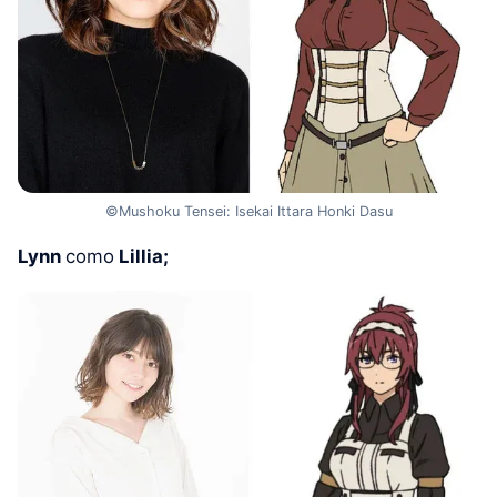
©Mushoku Tensei: Isekai Ittara Honki Dasu
Lynn
como
Lillia;