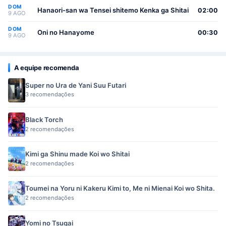
DOM
Hanaori-san wa Tensei shitemo Kenka ga Shitai
02:00
9 AGO
DOM
Oni no Hanayome
00:30
9 AGO
A equipe recomenda
Super no Ura de Yani Suu Futari
3 recomendações
Black Torch
2 recomendações
Kimi ga Shinu made Koi wo Shitai
2 recomendações
Toumei na Yoru ni Kakeru Kimi to, Me ni Mienai Koi wo Shita.
2 recomendações
Yomi no Tsugai