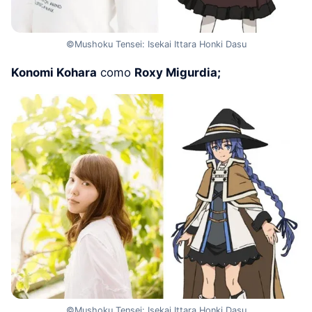
©Mushoku Tensei: Isekai Ittara Honki Dasu
Konomi Kohara
como
Roxy Migurdia;
©Mushoku Tensei: Isekai Ittara Honki Dasu