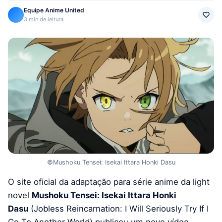
Equipe Anime United
3 min de leitura
©Mushoku Tensei: Isekai Ittara Honki Dasu
O site oficial da adaptação para série anime da light
novel
Mushoku Tensei: Isekai Ittara Honki
Dasu
(Jobless Reincarnation: I Will Seriously Try If I