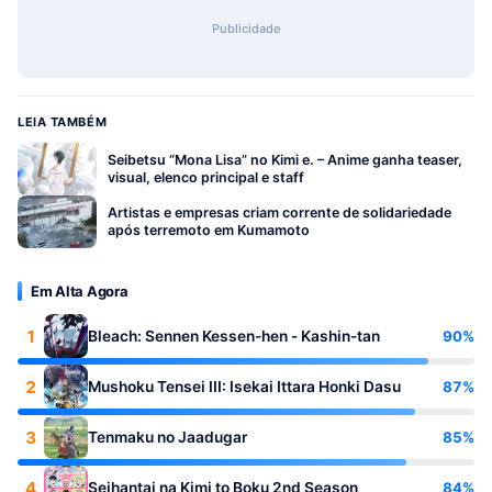
Publicidade
LEIA TAMBÉM
Seibetsu “Mona Lisa” no Kimi e. – Anime ganha teaser,
visual, elenco principal e staff
Artistas e empresas criam corrente de solidariedade
após terremoto em Kumamoto
Em Alta Agora
1
90%
Bleach: Sennen Kessen-hen - Kashin-tan
2
87%
Mushoku Tensei III: Isekai Ittara Honki Dasu
3
85%
Tenmaku no Jaadugar
4
84%
Seihantai na Kimi to Boku 2nd Season