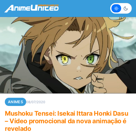
Claro
Escur
ANIMES
08/07/2020
Mushoku Tensei: Isekai Ittara Honki Dasu
– Vídeo promocional da nova animação é
revelado