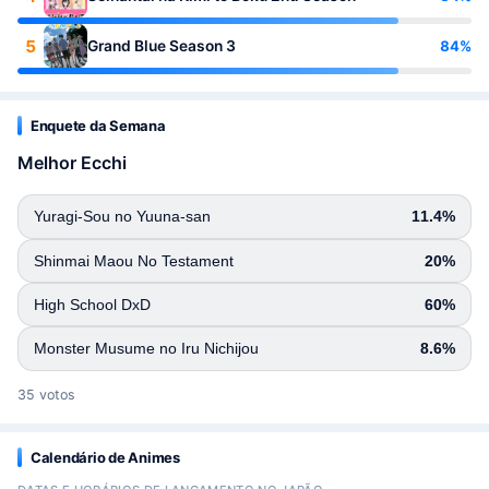
5
84%
Grand Blue Season 3
Enquete da Semana
Melhor Ecchi
Yuragi-Sou no Yuuna-san
11.4%
Shinmai Maou No Testament
20%
High School DxD
60%
Monster Musume no Iru Nichijou
8.6%
35 votos
Calendário de Animes