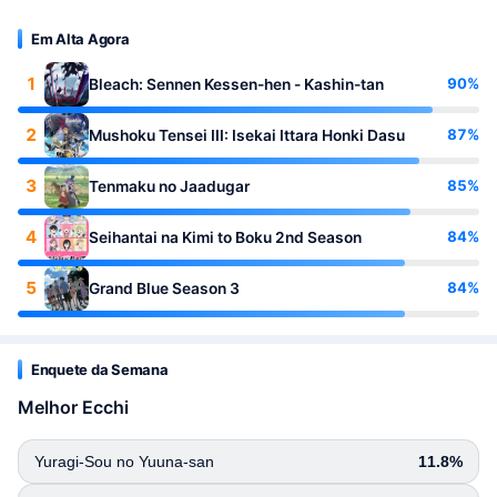
Em Alta Agora
1
90%
Bleach: Sennen Kessen-hen - Kashin-tan
2
87%
Mushoku Tensei III: Isekai Ittara Honki Dasu
3
85%
Tenmaku no Jaadugar
4
84%
Seihantai na Kimi to Boku 2nd Season
5
84%
Grand Blue Season 3
Enquete da Semana
Melhor Ecchi
Yuragi-Sou no Yuuna-san
11.8%