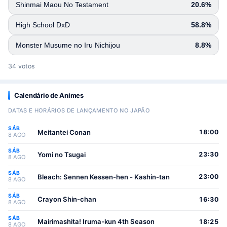
Shinmai Maou No Testament
20.6%
High School DxD
58.8%
Monster Musume no Iru Nichijou
8.8%
34 votos
Calendário de Animes
DATAS E HORÁRIOS DE LANÇAMENTO NO JAPÃO
SÁB
Meitantei Conan
18:00
8 AGO
SÁB
Yomi no Tsugai
23:30
8 AGO
SÁB
Bleach: Sennen Kessen-hen - Kashin-tan
23:00
8 AGO
SÁB
Crayon Shin-chan
16:30
8 AGO
SÁB
Mairimashita! Iruma-kun 4th Season
18:25
8 AGO