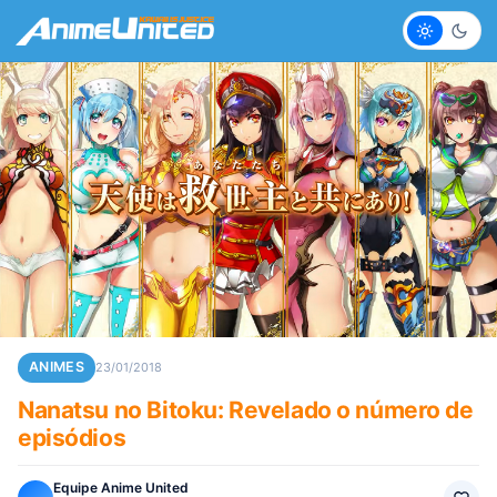
Claro
Escur
ANIMES
23/01/2018
Nanatsu no Bitoku: Revelado o número de
episódios
Equipe Anime United