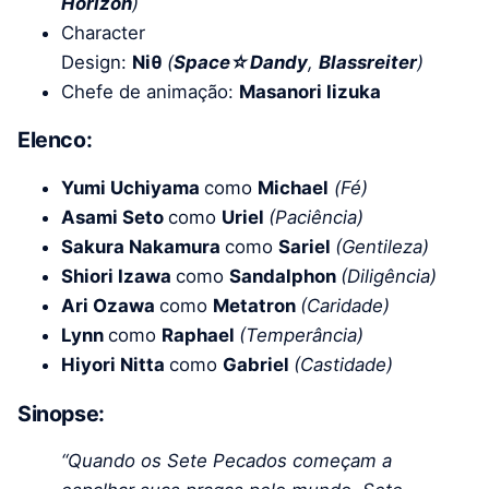
Horizon
)
Character
Design:
Niθ
(
Space☆Dandy
,
Blassreiter
)
Chefe de animação:
Masanori Iizuka
Elenco:
Yumi Uchiyama
como
Michael
(
Fé
)
Asami Seto
como
Uriel
(
Paciência
)
Sakura Nakamura
como
Sariel
(
Gentileza
)
Shiori Izawa
como
Sandalphon
(
Diligência
)
Ari Ozawa
como
Metatron
(
Caridade
)
Lynn
como
Raphael
(
Temperância
)
Hiyori Nitta
como
Gabriel
(
Castidade
)
Sinopse:
“Quando os Sete Pecados começam a