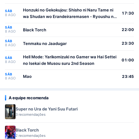
Honzuki no Gekokujou: Shisho ni Naru Tame ni
SÁB
17:30
8 AGO
wa Shudan wo Erandeiraremasen - Ryoushu no
Youjo
SÁB
Black Torch
22:00
8 AGO
SÁB
Tenmaku no Jaadugar
23:30
8 AGO
Hell Mode: Yarikomizuki no Gamer wa Hai Settei
SÁB
01:00
8 AGO
no Isekai de Musou suru 2nd Season
SÁB
Mao
23:45
8 AGO
A equipe recomenda
Super no Ura de Yani Suu Futari
3 recomendações
Black Torch
2 recomendações