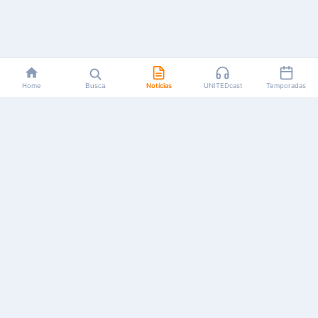
Home
Busca
Notícias
UNITEDcast
Temporadas
Notícias, reviews, guias e podcasts sobre o universo dos
animes!
Feito por fãs, para fãs.
NAVEGAÇÃO
CATEGORIAS
MAIS