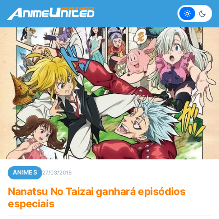
Claro
Escur
ANIMES
27/03/2016
Nanatsu No Taizai ganhará episódios
especiais