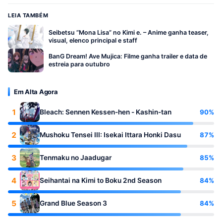
LEIA TAMBÉM
Seibetsu “Mona Lisa” no Kimi e. – Anime ganha teaser,
visual, elenco principal e staff
BanG Dream! Ave Mujica: Filme ganha trailer e data de
estreia para outubro
Em Alta Agora
1
90%
Bleach: Sennen Kessen-hen - Kashin-tan
2
87%
Mushoku Tensei III: Isekai Ittara Honki Dasu
3
85%
Tenmaku no Jaadugar
4
84%
Seihantai na Kimi to Boku 2nd Season
5
84%
Grand Blue Season 3