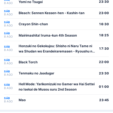
Yomi no Tsugai
23:30
8 AGO
SÁB
Bleach: Sennen Kessen-hen - Kashin-tan
23:00
8 AGO
SÁB
Crayon Shin-chan
16:30
8 AGO
SÁB
Mairimashita! Iruma-kun 4th Season
18:25
8 AGO
Honzuki no Gekokujou: Shisho ni Naru Tame ni
SÁB
17:30
8 AGO
wa Shudan wo Erandeiraremasen - Ryoushu no
Youjo
SÁB
Black Torch
22:00
8 AGO
SÁB
Tenmaku no Jaadugar
23:30
8 AGO
Hell Mode: Yarikomizuki no Gamer wa Hai Settei
SÁB
01:00
8 AGO
no Isekai de Musou suru 2nd Season
SÁB
Mao
23:45
8 AGO