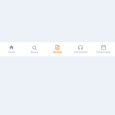
Home
Busca
Notícias
UNITEDcast
Temporadas
Notícias, reviews, guias e podcasts sobre o universo dos
animes!
Feito por fãs, para fãs.