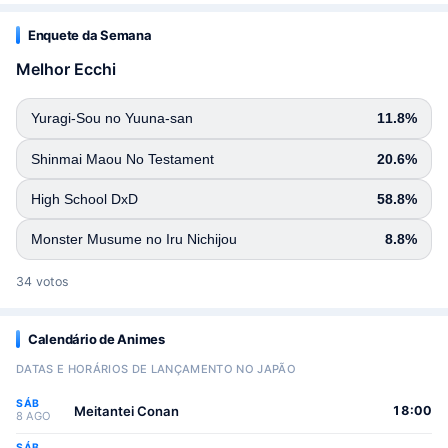
Enquete da Semana
Melhor Ecchi
Yuragi-Sou no Yuuna-san
11.8%
Shinmai Maou No Testament
20.6%
High School DxD
58.8%
Monster Musume no Iru Nichijou
8.8%
34 votos
Calendário de Animes
DATAS E HORÁRIOS DE LANÇAMENTO NO JAPÃO
SÁB
Meitantei Conan
18:00
8 AGO
SÁB