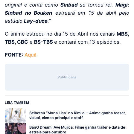
original e conta como
Sinbad
se tornou rei.
Magi:
Sinbad no Bouken
estreará em 15 de abril pelo
estúdio
Lay-duce
.”
O anime estreou no dia 15 de Abril nos canais
MBS,
TBS, CBC
e
BS-TBS
e contará com 13 episódios.
FONTE:
Aqui!
Publicidade
LEIA TAMBÉM
Seibetsu “Mona Lisa” no Kimi e. – Anime ganha teaser,
visual, elenco principal e staff
BanG Dream! Ave Mujica: Filme ganha trailer e data de
estreia para outubro