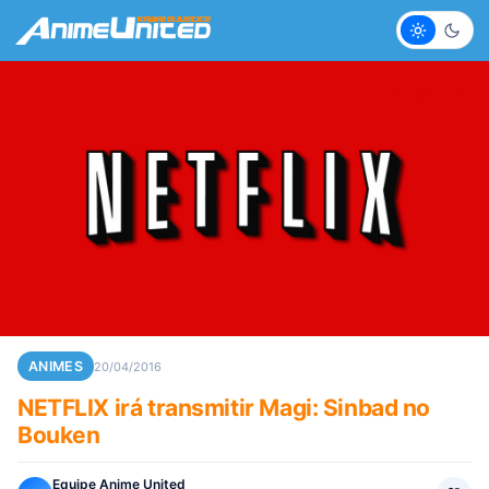
Claro
Escur
ANIMES
20/04/2016
NETFLIX irá transmitir Magi: Sinbad no
Bouken
Equipe Anime United