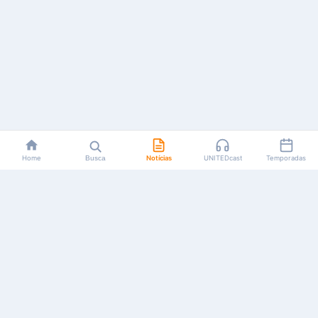
Home
Busca
Notícias
UNITEDcast
Temporadas
Notícias, reviews, guias e podcasts sobre o universo dos
animes!
Feito por fãs, para fãs.