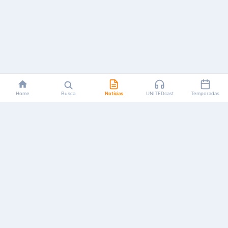
Home
Busca
Notícias
UNITEDcast
Temporadas
Notícias, reviews, guias e podcasts sobre o universo dos
animes!
Feito por fãs, para fãs.