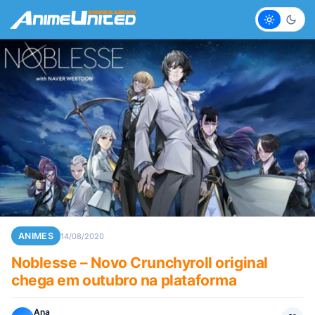
Claro
Escur
ANIMES
14/08/2020
Noblesse – Novo Crunchyroll original
chega em outubro na plataforma
Ana