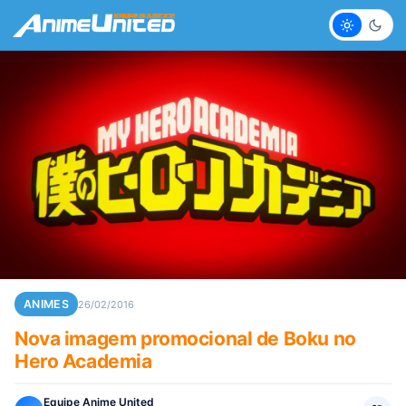
Claro
Escur
ANIMES
26/02/2016
Nova imagem promocional de Boku no
Hero Academia
Equipe Anime United