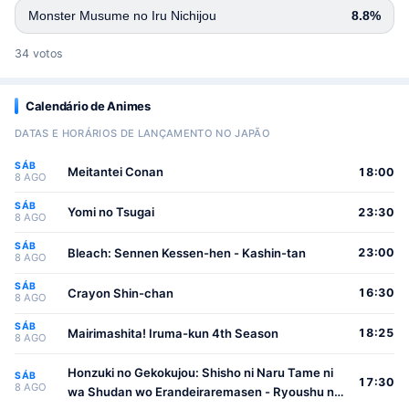
Monster Musume no Iru Nichijou
8.8%
34 votos
Calendário de Animes
DATAS E HORÁRIOS DE LANÇAMENTO NO JAPÃO
SÁB
Meitantei Conan
18:00
8 AGO
SÁB
Yomi no Tsugai
23:30
8 AGO
SÁB
Bleach: Sennen Kessen-hen - Kashin-tan
23:00
8 AGO
SÁB
Crayon Shin-chan
16:30
8 AGO
SÁB
Mairimashita! Iruma-kun 4th Season
18:25
8 AGO
Honzuki no Gekokujou: Shisho ni Naru Tame ni
SÁB
17:30
8 AGO
wa Shudan wo Erandeiraremasen - Ryoushu no