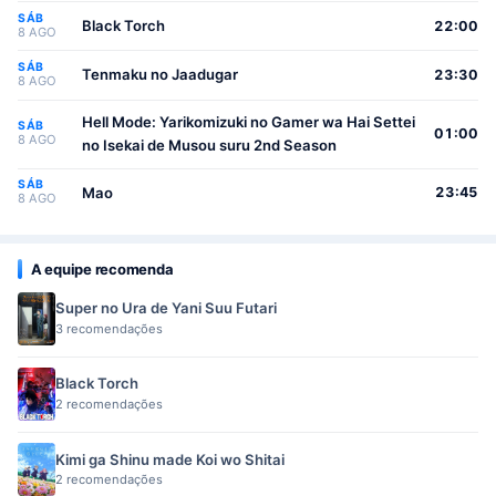
Youjo
SÁB
Black Torch
22:00
8 AGO
SÁB
Tenmaku no Jaadugar
23:30
8 AGO
Hell Mode: Yarikomizuki no Gamer wa Hai Settei
SÁB
01:00
8 AGO
no Isekai de Musou suru 2nd Season
SÁB
Mao
23:45
8 AGO
A equipe recomenda
Super no Ura de Yani Suu Futari
3 recomendações
Black Torch
2 recomendações
Kimi ga Shinu made Koi wo Shitai
2 recomendações