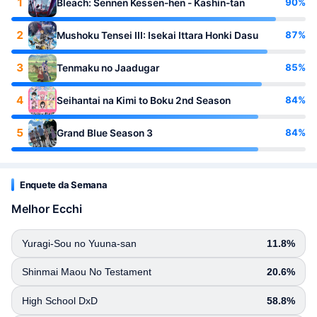
1
90%
Bleach: Sennen Kessen-hen - Kashin-tan
2
87%
Mushoku Tensei III: Isekai Ittara Honki Dasu
3
85%
Tenmaku no Jaadugar
4
84%
Seihantai na Kimi to Boku 2nd Season
5
84%
Grand Blue Season 3
Enquete da Semana
Melhor Ecchi
Yuragi-Sou no Yuuna-san
11.8%
Shinmai Maou No Testament
20.6%
High School DxD
58.8%