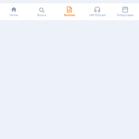
Home
Busca
Notícias
UNITEDcast
Temporadas
Notícias, reviews, guias e podcasts sobre o universo dos
animes!
Feito por fãs, para fãs.
NAVEGAÇÃO
CATEGORIAS
MAIS
Início
Animes
Sobre Nós
Notícias
Mangás
Anuncie