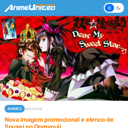
Claro
Escur
ANIMES
03/04/2016
Nova imagem promocional e elenco de
Sousei no Onmyouji