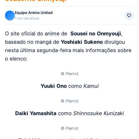
Equipe Anime United
1 min de leitura
O site oficial do anime de
Sousei
no
Onmyouji
,
baseado no mangá de
Yoshiaki
Sukeno
divulgou
nesta última segunda-feira mais informações sobre
o elenco:
© Pierrot
Yuuki
Ono
como
Kamui
© Pierrot
Daiki
Yamashita
como
Shinnosuke
Kunizaki
© Pierrot