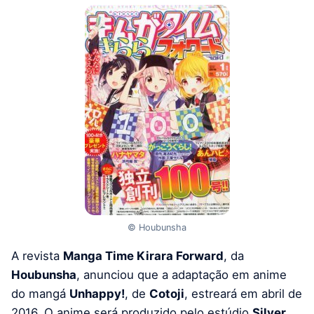
© Houbunsha
A revista
Manga Time Kirara Forward
, da
Houbunsha
, anunciou que a adaptação em anime
do mangá
Unhappy!
, de
Cotoji
, estreará em abril de
2016. O anime será produzido pelo estúdio
Silver