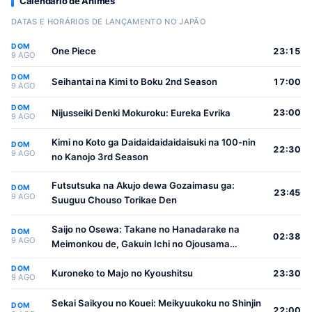
Calendário de Animes
DATAS E HORÁRIOS DE LANÇAMENTO NO JAPÃO
DOM
One Piece
23:15
9 AGO
DOM
Seihantai na Kimi to Boku 2nd Season
17:00
9 AGO
DOM
Nijusseiki Denki Mokuroku: Eureka Evrika
23:00
9 AGO
Kimi no Koto ga Daidaidaidaidaisuki na 100-nin
DOM
22:30
9 AGO
no Kanojo 3rd Season
Futsutsuka na Akujo dewa Gozaimasu ga:
DOM
23:45
9 AGO
Suuguu Chouso Torikae Den
Saijo no Osewa: Takane no Hanadarake na
DOM
02:38
9 AGO
Meimonkou de, Gakuin Ichi no Ojousama
(Seikatsu Nouryoku Kaimu) wo Kagenagara
DOM
Osewa suru Koto ni Narimashita
Kuroneko to Majo no Kyoushitsu
23:30
9 AGO
Sekai Saikyou no Kouei: Meikyuukoku no Shinjin
DOM
22:00