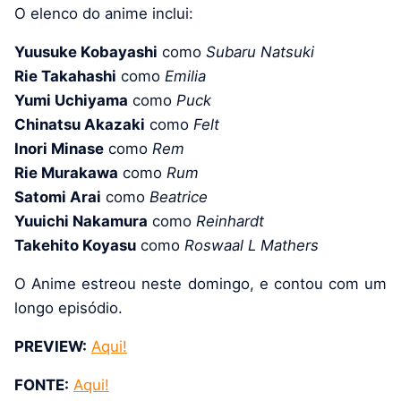
O elenco do anime inclui:
Yuusuke Kobayashi
como
Subaru Natsuki
Rie Takahashi
como
Emilia
Yumi Uchiyama
como
Puck
Chinatsu Akazaki
como
Felt
Inori Minase
como
Rem
Rie Murakawa
como
Rum
Satomi Arai
como
Beatrice
Yuuichi Nakamura
como
Reinhardt
Takehito Koyasu
como
Roswaal L Mathers
O Anime estreou neste domingo, e contou com um
longo episódio.
PREVIEW:
Aqui!
FONTE:
Aqui!