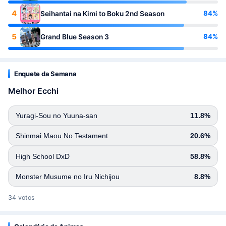
4
84%
Seihantai na Kimi to Boku 2nd Season
5
84%
Grand Blue Season 3
Enquete da Semana
Melhor Ecchi
Yuragi-Sou no Yuuna-san
11.8%
Shinmai Maou No Testament
20.6%
High School DxD
58.8%
Monster Musume no Iru Nichijou
8.8%
34 votos