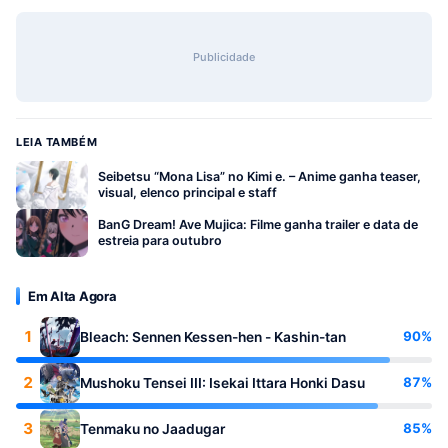
Publicidade
LEIA TAMBÉM
Seibetsu “Mona Lisa” no Kimi e. – Anime ganha teaser,
visual, elenco principal e staff
BanG Dream! Ave Mujica: Filme ganha trailer e data de
estreia para outubro
Em Alta Agora
1
90%
Bleach: Sennen Kessen-hen - Kashin-tan
2
87%
Mushoku Tensei III: Isekai Ittara Honki Dasu
3
85%
Tenmaku no Jaadugar