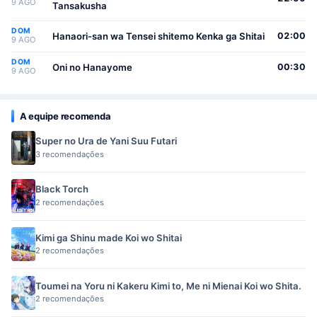
9 AGO
Tansakusha
DOM
Hanaori-san wa Tensei shitemo Kenka ga Shitai
02:00
9 AGO
DOM
Oni no Hanayome
00:30
9 AGO
A equipe recomenda
Super no Ura de Yani Suu Futari
3 recomendações
Black Torch
2 recomendações
Kimi ga Shinu made Koi wo Shitai
2 recomendações
Toumei na Yoru ni Kakeru Kimi to, Me ni Mienai Koi wo Shita.
2 recomendações