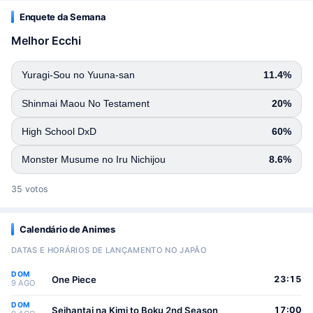
Enquete da Semana
Melhor Ecchi
Yuragi-Sou no Yuuna-san
11.4%
Shinmai Maou No Testament
20%
High School DxD
60%
Monster Musume no Iru Nichijou
8.6%
35 votos
Calendário de Animes
DATAS E HORÁRIOS DE LANÇAMENTO NO JAPÃO
DOM
One Piece
23:15
9 AGO
DOM
Seihantai na Kimi to Boku 2nd Season
17:00