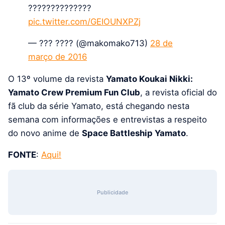
??????????????
pic.twitter.com/GEIOUNXPZj
— ??? ???? (@makomako713)
28 de
março de 2016
O 13º volume da revista
Yamato Koukai Nikki:
Yamato Crew Premium Fun Club
, a revista oficial do
fã club da série Yamato, está chegando nesta
semana com informações e entrevistas a respeito
do novo anime de
Space Battleship Yamato
.
FONTE
:
Aqui!
Publicidade