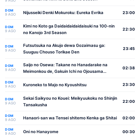
9 AGO
DOM
Nijusseiki Denki Mokuroku: Eureka Evrika
23:00
9 AGO
Kimi no Koto ga Daidaidaidaidaisuki na 100-nin
DOM
22:30
9 AGO
no Kanojo 3rd Season
Futsutsuka na Akujo dewa Gozaimasu ga:
DOM
23:45
9 AGO
Suuguu Chouso Torikae Den
Saijo no Osewa: Takane no Hanadarake na
DOM
02:38
9 AGO
Meimonkou de, Gakuin Ichi no Ojousama
(Seikatsu Nouryoku Kaimu) wo Kagenagara
DOM
Osewa suru Koto ni Narimashita
Kuroneko to Majo no Kyoushitsu
23:30
9 AGO
Sekai Saikyou no Kouei: Meikyuukoku no Shinjin
DOM
22:00
9 AGO
Tansakusha
DOM
Hanaori-san wa Tensei shitemo Kenka ga Shitai
02:00
9 AGO
DOM
Oni no Hanayome
00:30
9 AGO