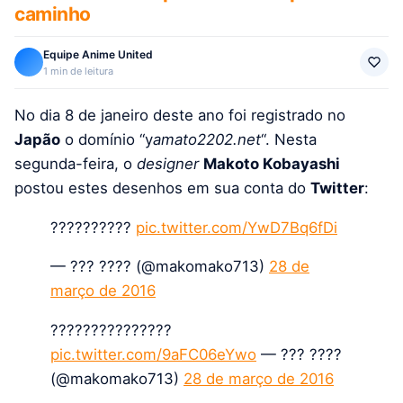
caminho
Equipe Anime United
1 min de leitura
No dia 8 de janeiro deste ano foi registrado no
Japão
o domínio “y
amato2202.net
“. Nesta
segunda-feira, o
designer
Makoto Kobayashi
postou estes desenhos em sua conta do
Twitter
:
??????????
pic.twitter.com/YwD7Bq6fDi
— ??? ???? (@makomako713)
28 de
março de 2016
???????????????
pic.twitter.com/9aFC06eYwo
— ??? ????
(@makomako713)
28 de março de 2016