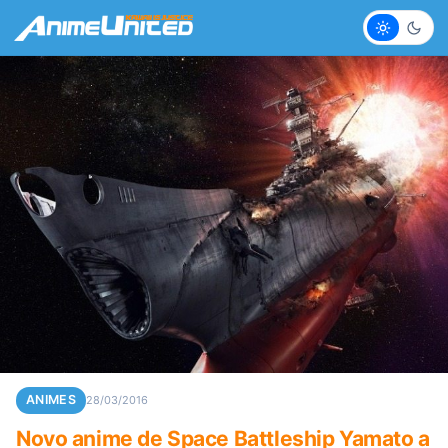
Claro
Escur
ANIMES
28/03/2016
Novo anime de Space Battleship Yamato a