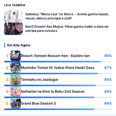
LEIA TAMBÉM
Seibetsu “Mona Lisa” no Kimi e. – Anime ganha teaser,
visual, elenco principal e staff
BanG Dream! Ave Mujica: Filme ganha trailer e data de
estreia para outubro
Em Alta Agora
1
90%
Bleach: Sennen Kessen-hen - Kashin-tan
2
87%
Mushoku Tensei III: Isekai Ittara Honki Dasu
3
85%
Tenmaku no Jaadugar
4
84%
Seihantai na Kimi to Boku 2nd Season
5
84%
Grand Blue Season 3