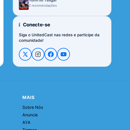
Yomi no Tsugai
2 recomendações
Conecte-se
Siga o UnitedCast nas redes e participe da
comunidade!
MAIS
Sobre Nós
Anuncie
AYA
Termos