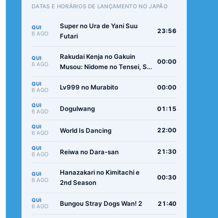
DATAS E HORÁRIOS DE LANÇAMENTO NO JAPÃO
Super no Ura de Yani Suu
QUI
23:56
6 AGO
Futari
Rakudai Kenja no Gakuin
QUI
00:00
6 AGO
Musou: Nidome no Tensei, S-
Rank Cheat Majutsushi
QUI
Boukenroku
Lv999 no Murabito
00:00
6 AGO
QUI
Dogulwang
01:15
6 AGO
QUI
World Is Dancing
22:00
6 AGO
QUI
Reiwa no Dara-san
21:30
6 AGO
Hanazakari no Kimitachi e
QUI
00:30
6 AGO
2nd Season
QUI
Bungou Stray Dogs Wan! 2
21:40
6 AGO