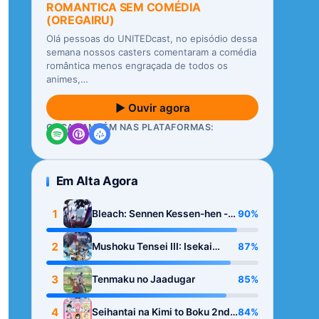
ROMANTICA SEM COMÉDIA
(OREGAIRU)
Olá pessoas do UNITEDcast, no episódio dessa
semana nossos casters comentaram a comédia
romântica menos engraçada de todos os
animes,…
▶ Ouvir agora
OUÇA TAMBÉM NAS PLATAFORMAS:
Em Alta Agora
1
90%
Bleach: Sennen Kessen-hen -
Kashin-tan
2
87%
Mushoku Tensei III: Isekai
Ittara Honki Dasu
3
85%
Tenmaku no Jaadugar
4
84%
Seihantai na Kimi to Boku 2nd