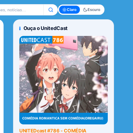
te
Claro
Escuro
Ouça o UnitedCast
UNITEDcast #786 - COMÉDIA