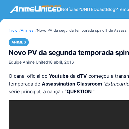
Notícias
UNITEDcast
Blog
Temp
Início
Animes
Novo PV da segunda temporada spinoff de Assassin
ANIMES
Novo PV da segunda temporada spino
Equipe Anime United
18 abril, 2016
O canal oficial do
Youtube
da
dTV
começou a transmi
temporada de
Assassination
Classroom
“
Extracurri
série principal, a canção “
QUESTION
.”