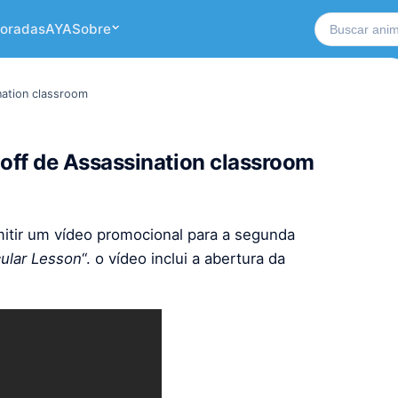
Buscar no si
oradas
AYA
Sobre
ation classroom
ff de Assassination classroom
tir um vídeo promocional para a segunda
cular Lesson
“. o vídeo inclui a abertura da