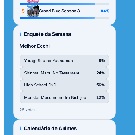
Season
5
84%
Grand Blue Season 3
Enquete da Semana
Melhor Ecchi
Yuragi-Sou no Yuuna-san
8%
Shinmai Maou No Testament
24%
High School DxD
56%
Monster Musume no Iru Nichijou
12%
25 votos
Calendário de Animes