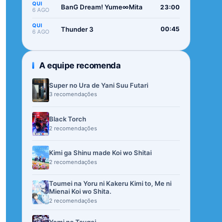
QUI
BanG Dream! Yume∞Mita
23:00
6 AGO
QUI
Thunder 3
00:45
6 AGO
A equipe recomenda
Super no Ura de Yani Suu Futari
3 recomendações
Black Torch
2 recomendações
Kimi ga Shinu made Koi wo Shitai
2 recomendações
Toumei na Yoru ni Kakeru Kimi to, Me ni
Mienai Koi wo Shita.
2 recomendações