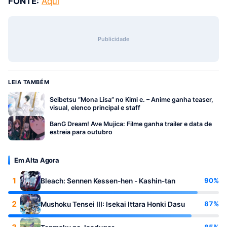
FONTE:
Aqui
Publicidade
LEIA TAMBÉM
Seibetsu “Mona Lisa” no Kimi e. – Anime ganha teaser,
visual, elenco principal e staff
BanG Dream! Ave Mujica: Filme ganha trailer e data de
estreia para outubro
Em Alta Agora
1
90%
Bleach: Sennen Kessen-hen - Kashin-tan
2
87%
Mushoku Tensei III: Isekai Ittara Honki Dasu