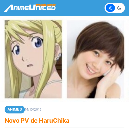
Claro
Escur
ANIMES
14/10/2015
Novo PV de HaruChika