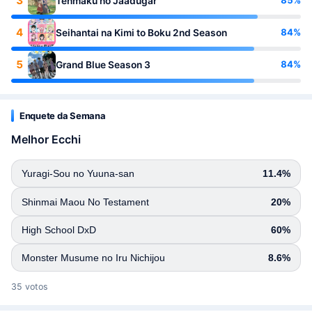
3
85%
Tenmaku no Jaadugar
4
84%
Seihantai na Kimi to Boku 2nd Season
5
84%
Grand Blue Season 3
Enquete da Semana
Melhor Ecchi
Yuragi-Sou no Yuuna-san
11.4%
Shinmai Maou No Testament
20%
High School DxD
60%
Monster Musume no Iru Nichijou
8.6%
35 votos