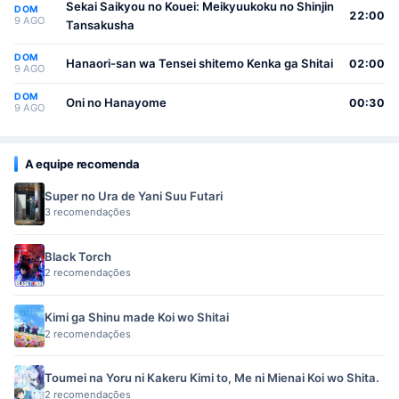
Sekai Saikyou no Kouei: Meikyuukoku no Shinjin
DOM
22:00
9 AGO
Tansakusha
DOM
Hanaori-san wa Tensei shitemo Kenka ga Shitai
02:00
9 AGO
DOM
Oni no Hanayome
00:30
9 AGO
A equipe recomenda
Super no Ura de Yani Suu Futari
3 recomendações
Black Torch
2 recomendações
Kimi ga Shinu made Koi wo Shitai
2 recomendações
Toumei na Yoru ni Kakeru Kimi to, Me ni Mienai Koi wo Shita.
2 recomendações