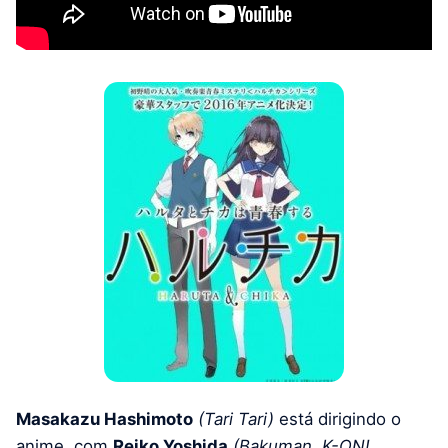
Masakazu Hashimoto
(Tari Tari)
está dirigindo o
anime, com
Reiko Yoshida
(Bakuman, K-ON!,