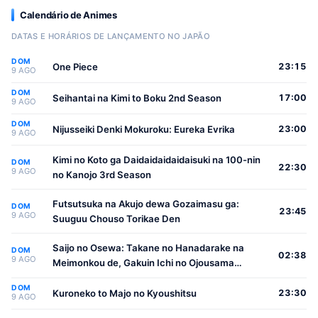
Calendário de Animes
DATAS E HORÁRIOS DE LANÇAMENTO NO JAPÃO
DOM
One Piece
23:15
9 AGO
DOM
Seihantai na Kimi to Boku 2nd Season
17:00
9 AGO
DOM
Nijusseiki Denki Mokuroku: Eureka Evrika
23:00
9 AGO
Kimi no Koto ga Daidaidaidaidaisuki na 100-nin
DOM
22:30
9 AGO
no Kanojo 3rd Season
Futsutsuka na Akujo dewa Gozaimasu ga:
DOM
23:45
9 AGO
Suuguu Chouso Torikae Den
Saijo no Osewa: Takane no Hanadarake na
DOM
02:38
9 AGO
Meimonkou de, Gakuin Ichi no Ojousama
(Seikatsu Nouryoku Kaimu) wo Kagenagara
DOM
Osewa suru Koto ni Narimashita
Kuroneko to Majo no Kyoushitsu
23:30
9 AGO