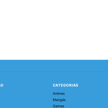
ÃO
CATEGORIAS
Animes
Mangás
Games