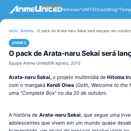
Notícias
UNITEDcast
Blog
Temp
Início
Animes
O pack de Arata-naru Sekai será lançado em outubr
ANIMES
O pack de Arata-naru Sekai será la
Equipe Anime United
08 agosto, 2012
Arata-naru Sekai,
o projeto multimídia de
Hitoma I
com o mangaká
Kendi Oiwa
(
Goth, Welcome to the 
uma “
Complete Box
” no dia 20 de outubro.
A história de
Arata-naru Sekai
, que segue uma inve
adolescentes que vivem em um mundo quase desabita
humanidade, um grupo de pessoas resolve viajar no 