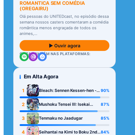
ROMANTICA SEM COMÉDIA
(OREGAIRU)
Olá pessoas do UNITEDcast, no episódio dessa
semana nossos casters comentaram a comédia
romântica menos engraçada de todos os
animes,…
▶ Ouvir agora
OUÇA TAMBÉM NAS PLATAFORMAS:
Em Alta Agora
1
90%
Bleach: Sennen Kessen-hen -
Kashin-tan
2
87%
Mushoku Tensei III: Isekai
Ittara Honki Dasu
3
85%
Tenmaku no Jaadugar
4
84%
Seihantai na Kimi to Boku 2nd