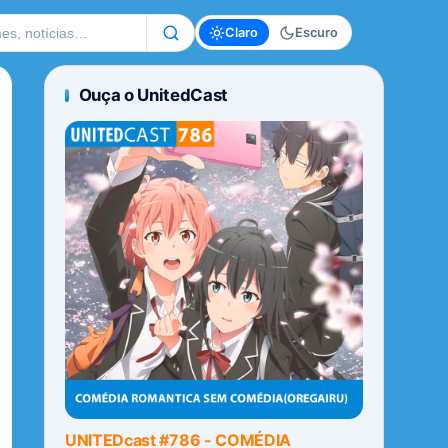
te
Claro
Escuro
Ouça o UnitedCast
UNITEDcast #786 - COMÉDIA