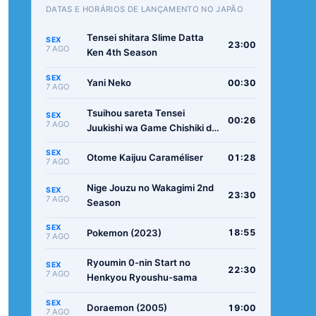
DATAS E HORÁRIOS DE LANÇAMENTO NO JAPÃO
Tensei shitara Slime Datta
SEX
23:00
7 AGO
Ken 4th Season
SEX
Yani Neko
00:30
7 AGO
Tsuihou sareta Tensei
SEX
00:26
7 AGO
Juukishi wa Game Chishiki de
Musou suru
SEX
Otome Kaijuu Caraméliser
01:28
7 AGO
Nige Jouzu no Wakagimi 2nd
SEX
23:30
7 AGO
Season
SEX
Pokemon (2023)
18:55
7 AGO
Ryoumin 0-nin Start no
SEX
22:30
7 AGO
Henkyou Ryoushu-sama
SEX
Doraemon (2005)
19:00
7 AGO