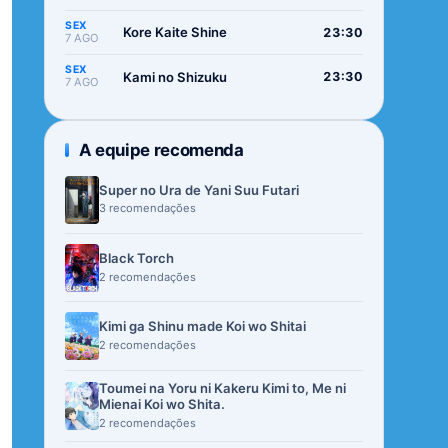
SEX
Kore Kaite Shine
23:30
7 AGO
SEX
Kami no Shizuku
23:30
7 AGO
A equipe recomenda
Super no Ura de Yani Suu Futari
3 recomendações
Black Torch
2 recomendações
Kimi ga Shinu made Koi wo Shitai
2 recomendações
Toumei na Yoru ni Kakeru Kimi to, Me ni
Mienai Koi wo Shita.
2 recomendações