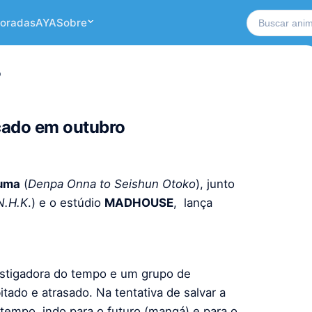
Buscar no si
oradas
AYA
Sobre
o
nçado em outubro
ruma
(
Denpa Onna to Seishun Otoko
), junto
N.H.K
.) e o estúdio
MADHOUSE
, lança
stigadora do tempo e um grupo de
do e atrasado. Na tentativa de salvar a
tempo, indo para o futuro (mangá) e para o