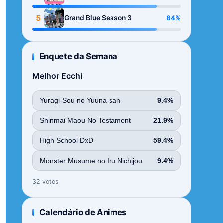
Season
5
84%
Grand Blue Season 3
Enquete da Semana
Melhor Ecchi
Yuragi-Sou no Yuuna-san
9.4%
Shinmai Maou No Testament
21.9%
High School DxD
59.4%
Monster Musume no Iru Nichijou
9.4%
32 votos
Calendário de Animes