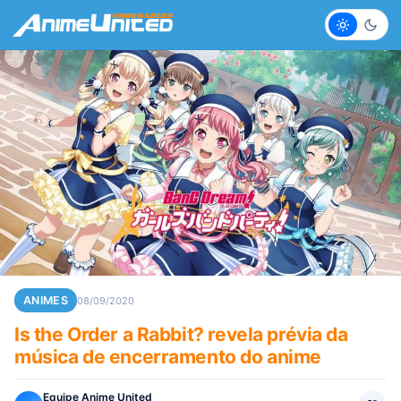
Claro
Escur
ANIMES
08/09/2020
Is the Order a Rabbit? revela prévia da
música de encerramento do anime
Equipe Anime United