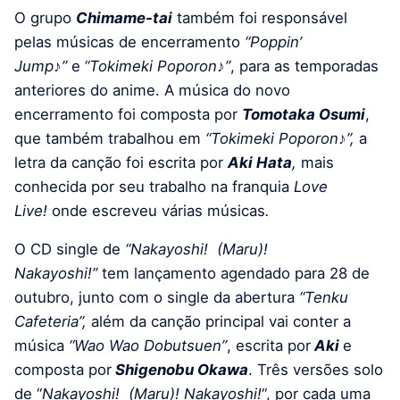
O grupo
Chimame-tai
também foi responsável
pelas músicas de encerramento
“Poppin’
Jump♪”
e
“Tokimeki Poporon♪”
, para as temporadas
anteriores do anime. A música do novo
encerramento foi composta por
Tomotaka Osumi
,
que também trabalhou em
“Tokimeki Poporon♪”,
a
letra da canção foi escrita por
Aki Hata
,
mais
conhecida por seu trabalho na franquia
Love
Live!
onde escreveu várias músicas
.
O CD single de
“Nakayoshi! (Maru)!
Nakayoshi!”
tem lançamento agendado para 28 de
outubro, junto com o single da abertura
“Tenku
Cafeteria”,
além da canção principal vai conter a
música
“Wao Wao Dobutsuen”
, escrita por
Aki
e
composta por
Shigenobu Okawa
. Três versões solo
de “
Nakayoshi! (Maru)! Nakayoshi!
“, por cada uma