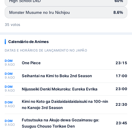
High School DxD
60%
Monster Musume no Iru Nichijou
8.6%
35 votos
Calendário de Animes
DATAS E HORÁRIOS DE LANÇAMENTO NO JAPÃO
DOM
One Piece
23:15
9 AGO
DOM
Seihantai na Kimi to Boku 2nd Season
17:00
9 AGO
DOM
Nijusseiki Denki Mokuroku: Eureka Evrika
23:00
9 AGO
Kimi no Koto ga Daidaidaidaidaisuki na 100-nin
DOM
22:30
9 AGO
no Kanojo 3rd Season
Futsutsuka na Akujo dewa Gozaimasu ga:
DOM
23:45
9 AGO
Suuguu Chouso Torikae Den