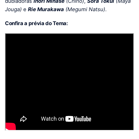
dubladoras
Inori Minase
(Chino)
,
Sora Tokui
(Maya
Jouga)
e
Rie Murakawa
(Megumi Natsu)
.
Confira a prévia do Tema: