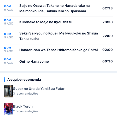
Saijo no Osewa: Takane no Hanadarake na
DOM
02:38
9 AGO
Meimonkou de, Gakuin Ichi no Ojousama
(Seikatsu Nouryoku Kaimu) wo Kagenagara
DOM
Osewa suru Koto ni Narimashita
Kuroneko to Majo no Kyoushitsu
23:30
9 AGO
Sekai Saikyou no Kouei: Meikyuukoku no Shinjin
DOM
22:00
9 AGO
Tansakusha
DOM
Hanaori-san wa Tensei shitemo Kenka ga Shitai
02:00
9 AGO
DOM
Oni no Hanayome
00:30
9 AGO
A equipe recomenda
Super no Ura de Yani Suu Futari
3 recomendações
Black Torch
2 recomendações