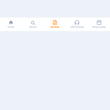
Home
Busca
Notícias
UNITEDcast
Temporadas
Notícias, reviews, guias e podcasts sobre o universo dos
animes!
Feito por fãs, para fãs.
NAVEGAÇÃO
CATEGORIAS
MAIS