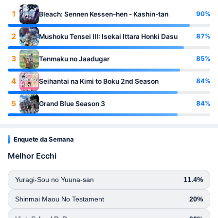
1
90%
Bleach: Sennen Kessen-hen - Kashin-tan
2
87%
Mushoku Tensei III: Isekai Ittara Honki Dasu
3
85%
Tenmaku no Jaadugar
4
84%
Seihantai na Kimi to Boku 2nd Season
5
84%
Grand Blue Season 3
Enquete da Semana
Melhor Ecchi
Yuragi-Sou no Yuuna-san
11.4%
Shinmai Maou No Testament
20%