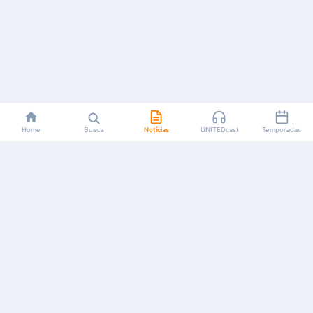
Home
Busca
Notícias
UNITEDcast
Temporadas
Notícias, reviews, guias e podcasts sobre o universo dos
animes!
Feito por fãs, para fãs.