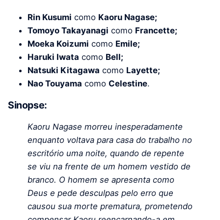
Rin Kusumi
como
Kaoru Nagase;
Tomoyo Takayanagi
como
Francette;
Moeka Koizumi
como
Emile;
Haruki Iwata
como
Bell;
Natsuki Kitagawa
como
Layette;
Nao Touyama
como
Celestine
.
Sinopse:
Kaoru Nagase morreu inesperadamente
enquanto voltava para casa do trabalho no
escritório uma noite, quando de repente
se viu na frente de um homem vestido de
branco. O homem se apresenta como
Deus e pede desculpas pelo erro que
causou sua morte prematura, prometendo
compensar Kaoru reencarnando-a em