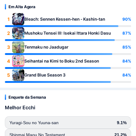
Em Alta Agora
1
90%
Bleach: Sennen Kessen-hen - Kashin-tan
2
87%
Mushoku Tensei III: Isekai Ittara Honki Dasu
3
85%
Tenmaku no Jaadugar
4
84%
Seihantai na Kimi to Boku 2nd Season
5
84%
Grand Blue Season 3
Enquete da Semana
Melhor Ecchi
Yuragi-Sou no Yuuna-san
9.1%
Shinmai Maou No Testament
21.2%