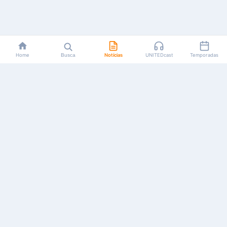
Home
Busca
Notícias
UNITEDcast
Temporadas
Notícias, reviews, guias e podcasts sobre o universo dos
animes!
Feito por fãs, para fãs.
NAVEGAÇÃO
CATEGORIAS
MAIS