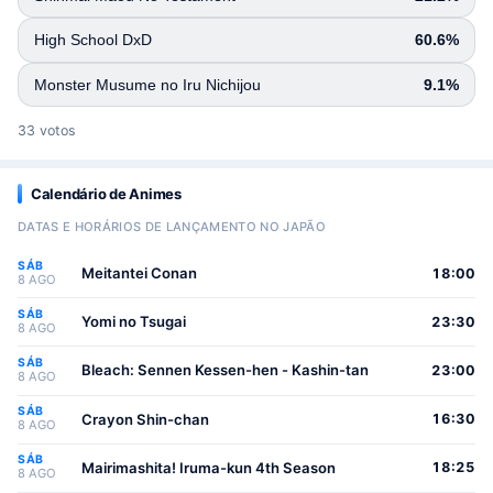
High School DxD
60.6%
Monster Musume no Iru Nichijou
9.1%
33 votos
Calendário de Animes
DATAS E HORÁRIOS DE LANÇAMENTO NO JAPÃO
SÁB
Meitantei Conan
18:00
8 AGO
SÁB
Yomi no Tsugai
23:30
8 AGO
SÁB
Bleach: Sennen Kessen-hen - Kashin-tan
23:00
8 AGO
SÁB
Crayon Shin-chan
16:30
8 AGO
SÁB
Mairimashita! Iruma-kun 4th Season
18:25
8 AGO