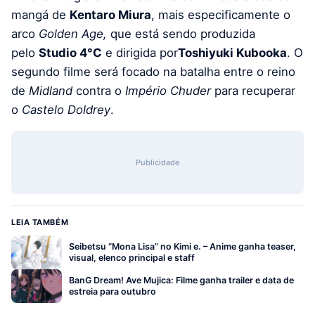
mangá de
Kentaro Miura
, mais especificamente o
arco
Golden Age,
que está sendo produzida
pelo
Studio 4°C
e dirigida por
Toshiyuki Kubooka
. O
segundo filme será focado na batalha entre o reino
de
Midland
contra o
Império Chuder
para recuperar
o
Castelo Doldrey
.
Publicidade
LEIA TAMBÉM
Seibetsu “Mona Lisa” no Kimi e. – Anime ganha teaser,
visual, elenco principal e staff
BanG Dream! Ave Mujica: Filme ganha trailer e data de
estreia para outubro