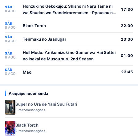
Honzuki no Gekokujou: Shisho ni Naru Tame ni
SÁB
17:30
8 AGO
wa Shudan wo Erandeiraremasen - Ryoushu no
Youjo
SÁB
Black Torch
22:00
8 AGO
SÁB
Tenmaku no Jaadugar
23:30
8 AGO
Hell Mode: Yarikomizuki no Gamer wa Hai Settei
SÁB
01:00
8 AGO
no Isekai de Musou suru 2nd Season
SÁB
Mao
23:45
8 AGO
A equipe recomenda
Super no Ura de Yani Suu Futari
3 recomendações
Black Torch
2 recomendações