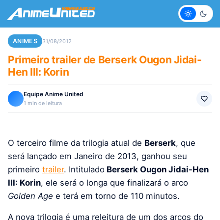
Claro
Escur
ANIMES
31/08/2012
Primeiro trailer de Berserk Ougon Jidai-
Hen III: Korin
Equipe Anime United
1 min de leitura
O terceiro filme da trilogia atual de
Berserk
, que
será lançado em Janeiro de 2013, ganhou seu
primeiro
trailer
. Intitulado
Berserk Ougon Jidai-Hen
III: Korin
, ele será o longa que finalizará o arco
Golden Age
e terá em torno de 110 minutos.
A nova trilogia é uma releitura de um dos arcos do