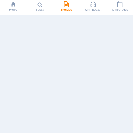
Home
Busca
Notícias
UNITEDcast
Temporadas
Notícias, reviews, guias e podcasts sobre o universo dos
animes!
Feito por fãs, para fãs.
NAVEGAÇÃO
CATEGORIAS
MAIS
Início
Animes
Sobre Nós
Notícias
Mangás
Anuncie
Artigos
Games
AYA