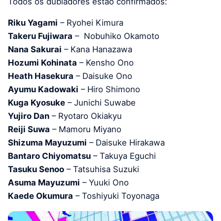
Todos os dubladores estão confirmados:
Riku Yagami
– Ryohei Kimura
Takeru Fujiwara
– Nobuhiko Okamoto
Nana Sakurai
– Kana Hanazawa
Hozumi Kohinata
– Kensho Ono
Heath Hasekura
– Daisuke Ono
Ayumu Kadowaki
– Hiro Shimono
Kuga Kyosuke
– Junichi Suwabe
Yujiro Dan
– Ryotaro Okiakyu
Reiji Suwa
– Mamoru Miyano
Shizuma Mayuzumi
– Daisuke Hirakawa
Bantaro Chiyomatsu
– Takuya Eguchi
Tasuku Senoo
– Tatsuhisa Suzuki
Asuma Mayuzumi
– Yuuki Ono
Kaede Okumura
– Toshiyuki Toyonaga