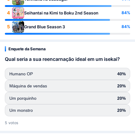
4
84%
Seihantai na Kimi to Boku 2nd Season
5
84%
Grand Blue Season 3
Enquete da Semana
Qual seria a sua reencarnação ideal em um isekai?
Humano OP
40%
Máquina de vendas
20%
Um porquinho
20%
Um monstro
20%
5 votos