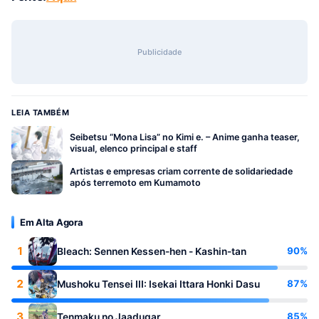
Publicidade
LEIA TAMBÉM
Seibetsu “Mona Lisa” no Kimi e. – Anime ganha teaser,
visual, elenco principal e staff
Artistas e empresas criam corrente de solidariedade
após terremoto em Kumamoto
Em Alta Agora
1
90%
Bleach: Sennen Kessen-hen - Kashin-tan
2
87%
Mushoku Tensei III: Isekai Ittara Honki Dasu
3
85%
Tenmaku no Jaadugar