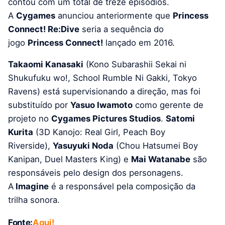
contou com um total de treze episódios.
A
Cygames
anunciou anteriormente que
Princess
Connect! Re:Dive
seria a sequência do
jogo
Princess Connect!
lançado em 2016.
Takaomi Kanasaki
(Kono Subarashii Sekai ni
Shukufuku wo!, School Rumble Ni Gakki, Tokyo
Ravens) está supervisionando a direção, mas foi
substituído por
Yasuo Iwamoto
como gerente de
projeto no
Cygames Pictures Studios
.
Satomi
Kurita
(3D Kanojo: Real Girl, Peach Boy
Riverside),
Yasuyuki Noda
(Chou Hatsumei Boy
Kanipan, Duel Masters King) e
Mai Watanabe
são
responsáveis ​​pelo design dos personagens.
A
Imagine
é a responsável pela composição da
trilha sonora.
Fonte:
Aqui!