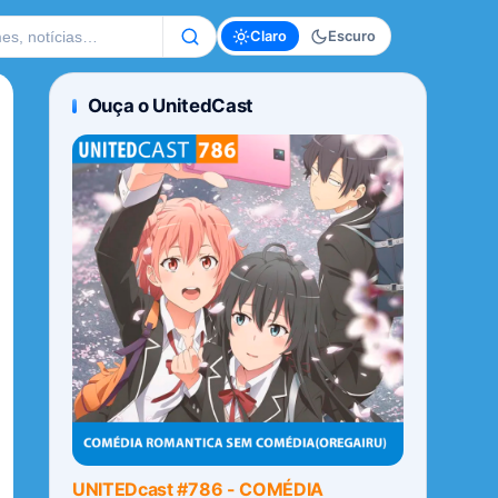
te
Claro
Escuro
Ouça o UnitedCast
UNITEDcast #786 - COMÉDIA