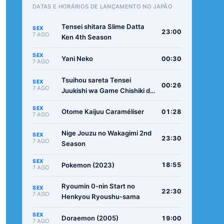
DATAS E HORÁRIOS DE LANÇAMENTO NO JAPÃO
Tensei shitara Slime Datta
SEX
23:00
7 AGO
Ken 4th Season
SEX
Yani Neko
00:30
7 AGO
Tsuihou sareta Tensei
SEX
00:26
7 AGO
Juukishi wa Game Chishiki de
Musou suru
SEX
Otome Kaijuu Caraméliser
01:28
7 AGO
Nige Jouzu no Wakagimi 2nd
SEX
23:30
7 AGO
Season
SEX
Pokemon (2023)
18:55
7 AGO
Ryoumin 0-nin Start no
SEX
22:30
7 AGO
Henkyou Ryoushu-sama
SEX
Doraemon (2005)
19:00
7 AGO