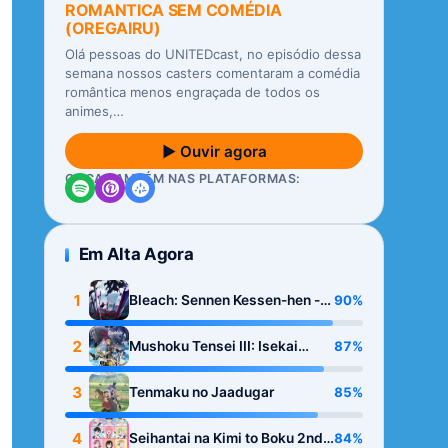
ROMANTICA SEM COMÉDIA
(OREGAIRU)
Olá pessoas do UNITEDcast, no episódio dessa
semana nossos casters comentaram a comédia
romântica menos engraçada de todos os
animes,…
▶ Ouvir agora
OUÇA TAMBÉM NAS PLATAFORMAS:
Em Alta Agora
1
90%
Bleach: Sennen Kessen-hen -
Kashin-tan
2
87%
Mushoku Tensei III: Isekai
Ittara Honki Dasu
3
85%
Tenmaku no Jaadugar
4
84%
Seihantai na Kimi to Boku 2nd