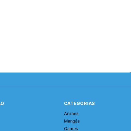
ÃO
CATEGORIAS
Animes
Mangás
Games