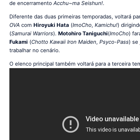
de encerramento
Acchu~ma Seishun!
.
Diferente das duas primeiras temporadas, voltará p
OVA
com
Hiroyuki Hata
(
ImoCho
,
Kamichu!
) dirigin
(
Samurai Warriors
).
Motohiro Taniguchi
(
ImoCho
) fa
Fukami
(
Chotto Kawaii Iron Maiden
,
Psyco-Pass
) se
trabalhar no cenário.
O elenco principal também voltará para a terceira t