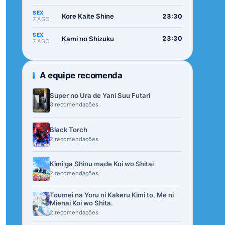
SEX
Kore Kaite Shine
23:30
7 AGO
SEX
Kami no Shizuku
23:30
7 AGO
A equipe recomenda
Super no Ura de Yani Suu Futari
3 recomendações
Black Torch
2 recomendações
Kimi ga Shinu made Koi wo Shitai
2 recomendações
Toumei na Yoru ni Kakeru Kimi to, Me ni
Mienai Koi wo Shita.
2 recomendações