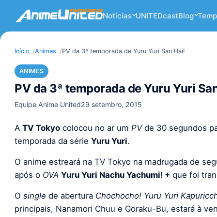
Notícias
UNITEDcast
Blog
Temp
Início
Animes
PV da 3ª temporada de Yuru Yuri San Hai!
ANIMES
PV da 3ª temporada de Yuru Yuri San
Equipe Anime United
29 setembro, 2015
A
TV Tokyo
colocou no ar um
PV
de 30 segundos p
temporada da série
Yuru Yuri
.
O anime estreará na TV Tokyo na madrugada de segun
após o
OVA
Yuru Yuri Nachu Yachumi! +
que foi tra
O
single
de abertura
Chochocho! Yuru Yuri Kapuricch
principais, Nanamori Chuu e Goraku-Bu, estará à ve