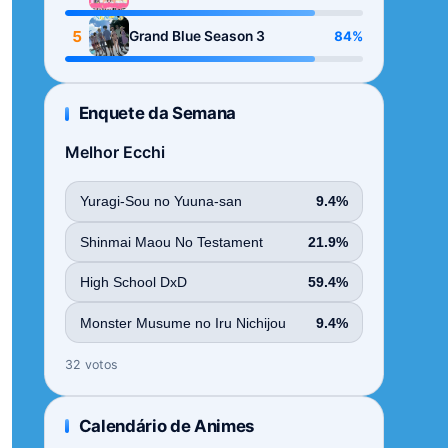
Season
5
84%
Grand Blue Season 3
Enquete da Semana
Melhor Ecchi
Yuragi-Sou no Yuuna-san
9.4%
Shinmai Maou No Testament
21.9%
High School DxD
59.4%
Monster Musume no Iru Nichijou
9.4%
32 votos
Calendário de Animes