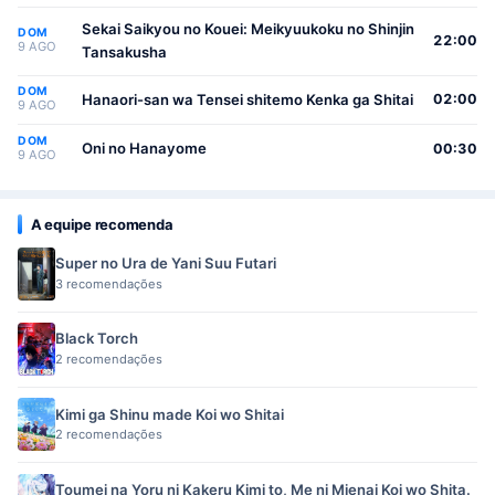
Sekai Saikyou no Kouei: Meikyuukoku no Shinjin
DOM
22:00
9 AGO
Tansakusha
DOM
Hanaori-san wa Tensei shitemo Kenka ga Shitai
02:00
9 AGO
DOM
Oni no Hanayome
00:30
9 AGO
A equipe recomenda
Super no Ura de Yani Suu Futari
3 recomendações
Black Torch
2 recomendações
Kimi ga Shinu made Koi wo Shitai
2 recomendações
Toumei na Yoru ni Kakeru Kimi to, Me ni Mienai Koi wo Shita.