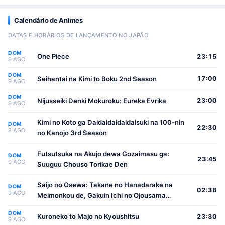
Calendário de Animes
DATAS E HORÁRIOS DE LANÇAMENTO NO JAPÃO
DOM
One Piece
23:15
9 AGO
DOM
Seihantai na Kimi to Boku 2nd Season
17:00
9 AGO
DOM
Nijusseiki Denki Mokuroku: Eureka Evrika
23:00
9 AGO
Kimi no Koto ga Daidaidaidaidaisuki na 100-nin
DOM
22:30
9 AGO
no Kanojo 3rd Season
Futsutsuka na Akujo dewa Gozaimasu ga:
DOM
23:45
9 AGO
Suuguu Chouso Torikae Den
Saijo no Osewa: Takane no Hanadarake na
DOM
02:38
9 AGO
Meimonkou de, Gakuin Ichi no Ojousama
(Seikatsu Nouryoku Kaimu) wo Kagenagara
DOM
Osewa suru Koto ni Narimashita
Kuroneko to Majo no Kyoushitsu
23:30
9 AGO