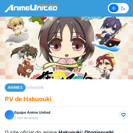
Claro
Escur
ANIMES
01/04/2016
PV de Hakuouki
Equipe Anime United
2 min de leitura
O site oficial do anime
Hakuouki: Otogisoushi,