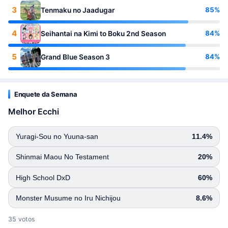
3
85%
Tenmaku no Jaadugar
4
84%
Seihantai na Kimi to Boku 2nd Season
5
84%
Grand Blue Season 3
Enquete da Semana
Melhor Ecchi
Yuragi-Sou no Yuuna-san
11.4%
Shinmai Maou No Testament
20%
High School DxD
60%
Monster Musume no Iru Nichijou
8.6%
35 votos