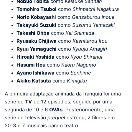
Nobuo Tobita
como
Keisuke Sannan
Tomohiro Tsuboi
como
Shinpachi Nagakura
Norio Kobayashi
como
Genzaburou Inoue
Takayuki Suzuki
como
Susumu Yamazaki
Takeshi Ohba
como
Kai Shimada
Ryusaku Chijiwa
como
Kashitarou Itou
Ryuu Yamaguchi
como
Kyuuju Amagiri
Hiroaki Yoshida
como
Kyou Shiranui
Hasumi Itou
como
Kaoru Nagumo
Ayano Ishikawa
como
Senhime
Akiko Katsuta
como
Kimigiku
A primeira adaptação animada da franquia foi uma
série de
TV
de 12 episódios, seguido por uma
segunda de 10 e 6
OVAs
. Posteriormente, uma
série de televisão
prequel
estreou, 2 filmes em
2013 e 7 musicais para o teatro.