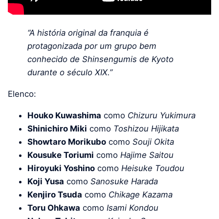
“A história original da franquia é
protagonizada por um grupo bem
conhecido de Shinsengumis de Kyoto
durante o século XIX.”
Elenco:
Houko Kuwashima
como
Chizuru Yukimura
Shinichiro Miki
como
Toshizou Hijikata
Showtaro Morikubo
como
Souji Okita
Kousuke Toriumi
como
Hajime Saitou
Hiroyuki Yoshino
como
Heisuke Toudou
Koji Yusa
como
Sanosuke Harada
Kenjiro Tsuda
como
Chikage Kazama
Toru Ohkawa
como
Isami Kondou