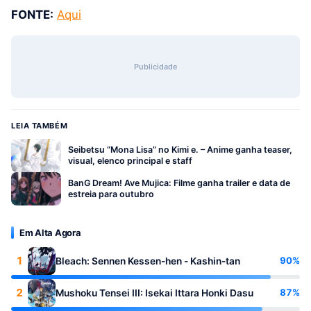
FONTE:
Aqui
Publicidade
LEIA TAMBÉM
Seibetsu “Mona Lisa” no Kimi e. – Anime ganha teaser,
visual, elenco principal e staff
BanG Dream! Ave Mujica: Filme ganha trailer e data de
estreia para outubro
Em Alta Agora
1
90%
Bleach: Sennen Kessen-hen - Kashin-tan
2
87%
Mushoku Tensei III: Isekai Ittara Honki Dasu