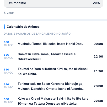
Um monstro
20%
5 votos
Calendário de Animes
DATAS E HORÁRIOS DE LANÇAMENTO NO JAPÃO
SEG
Mushoku Tensei III: Isekai Ittara Honki Dasu
00:00
10 AGO
Gaikotsu Kishi-sama, Tadaima Isekai e
SEG
22:00
10 AGO
Odekakechuu II
Toumei na Yoru ni Kakeru Kimi to, Me ni Mienai
SEG
21:00
10 AGO
Koi wo Shita.
Tenkou-saki no Seiso Karen na Bishoujo ga,
SEG
23:30
10 AGO
Mukashi Danshi to Omotte Issho ni Asonda
Osananajimi Datta Ken
Koko wa Ore ni Makasete Saki ni Ike to Itte kara
SEG
22:30
10 AGO
10-nen ga Tattara Densetsu ni Natteita.