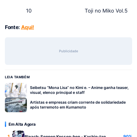
10
Toji no Miko Vol.5
Fonte:
Aqui!
Publicidade
LEIA TAMBÉM
Seibetsu “Mona Lisa” no Kimi e. – Anime ganha teaser,
visual, elenco principal e staff
Artistas e empresas criam corrente de solidariedade
após terremoto em Kumamoto
Em Alta Agora
1
90%
Bleach: Sennen Kessen-hen - Kashin-tan