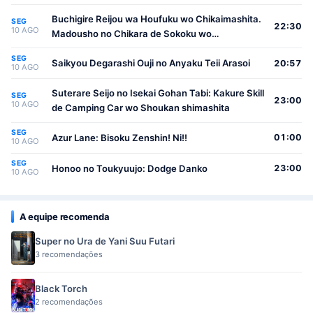
Buchigire Reijou wa Houfuku wo Chikaimashita.
SEG
22:30
10 AGO
Madousho no Chikara de Sokoku wo
Tatakitsubushimasu
SEG
Saikyou Degarashi Ouji no Anyaku Teii Arasoi
20:57
10 AGO
Suterare Seijo no Isekai Gohan Tabi: Kakure Skill
SEG
23:00
10 AGO
de Camping Car wo Shoukan shimashita
SEG
Azur Lane: Bisoku Zenshin! Ni!!
01:00
10 AGO
SEG
Honoo no Toukyuujo: Dodge Danko
23:00
10 AGO
A equipe recomenda
Super no Ura de Yani Suu Futari
3 recomendações
Black Torch
2 recomendações