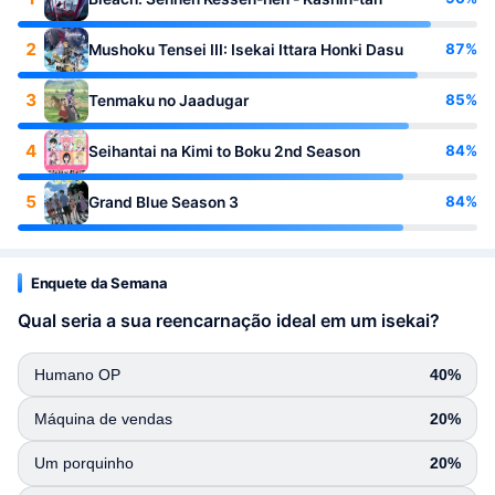
2
87%
Mushoku Tensei III: Isekai Ittara Honki Dasu
3
85%
Tenmaku no Jaadugar
4
84%
Seihantai na Kimi to Boku 2nd Season
5
84%
Grand Blue Season 3
Enquete da Semana
Qual seria a sua reencarnação ideal em um isekai?
Humano OP
40%
Máquina de vendas
20%
Um porquinho
20%