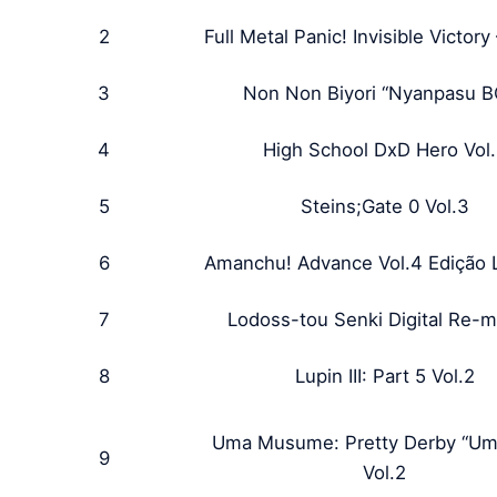
2
Full Metal Panic! Invisible Victor
3
Non Non Biyori “Nyanpasu 
4
High School DxD Hero Vol
5
Steins;Gate 0 Vol.3
6
Amanchu! Advance Vol.4 Edição 
7
Lodoss-tou Senki Digital Re-m
8
Lupin III: Part 5 Vol.2
Uma Musume: Pretty Derby “Um
9
Vol.2