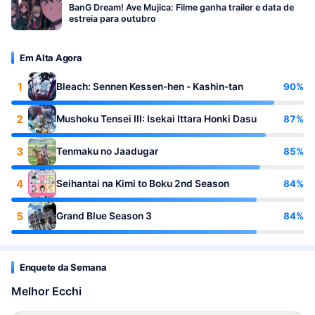
BanG Dream! Ave Mujica: Filme ganha trailer e data de
estreia para outubro
Em Alta Agora
1
90%
Bleach: Sennen Kessen-hen - Kashin-tan
2
87%
Mushoku Tensei III: Isekai Ittara Honki Dasu
3
85%
Tenmaku no Jaadugar
4
84%
Seihantai na Kimi to Boku 2nd Season
5
84%
Grand Blue Season 3
Enquete da Semana
Melhor Ecchi