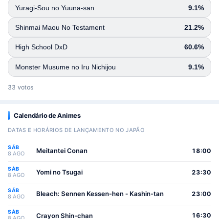
Yuragi-Sou no Yuuna-san
9.1%
Shinmai Maou No Testament
21.2%
High School DxD
60.6%
Monster Musume no Iru Nichijou
9.1%
33 votos
Calendário de Animes
DATAS E HORÁRIOS DE LANÇAMENTO NO JAPÃO
SÁB
Meitantei Conan
18:00
8 AGO
SÁB
Yomi no Tsugai
23:30
8 AGO
SÁB
Bleach: Sennen Kessen-hen - Kashin-tan
23:00
8 AGO
SÁB
Crayon Shin-chan
16:30
8 AGO