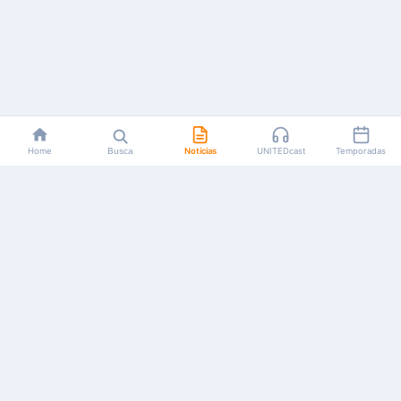
Home
Busca
Notícias
UNITEDcast
Temporadas
Notícias, reviews, guias e podcasts sobre o universo dos
animes!
Feito por fãs, para fãs.