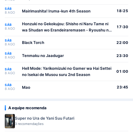
SÁB
Mairimashita! Iruma-kun 4th Season
18:25
8 AGO
Honzuki no Gekokujou: Shisho ni Naru Tame ni
SÁB
17:30
8 AGO
wa Shudan wo Erandeiraremasen - Ryoushu no
Youjo
SÁB
Black Torch
22:00
8 AGO
SÁB
Tenmaku no Jaadugar
23:30
8 AGO
Hell Mode: Yarikomizuki no Gamer wa Hai Settei
SÁB
01:00
8 AGO
no Isekai de Musou suru 2nd Season
SÁB
Mao
23:45
8 AGO
A equipe recomenda
Super no Ura de Yani Suu Futari
3 recomendações