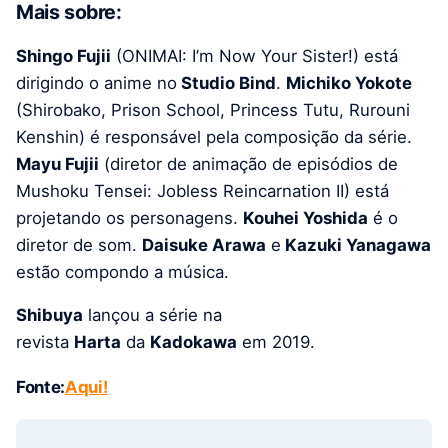
Mais sobre:
Shingo Fujii
(ONIMAI: I’m Now Your Sister!) está
dirigindo o anime no
Studio Bind
.
Michiko Yokote
(Shirobako, Prison School, Princess Tutu, Rurouni
Kenshin) é responsável pela composição da série.
Mayu Fujii
(diretor de animação de episódios de
Mushoku Tensei: Jobless Reincarnation II) está
projetando os personagens.
Kouhei Yoshida
é o
diretor de som.
Daisuke Arawa
e
Kazuki Yanagawa
estão compondo a música.
Shibuya
lançou a série na
revista
Harta
da
Kadokawa
em 2019.
Fonte:
Aqui!