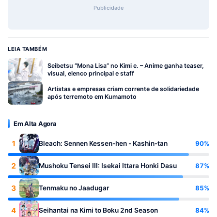
Publicidade
LEIA TAMBÉM
Seibetsu “Mona Lisa” no Kimi e. – Anime ganha teaser,
visual, elenco principal e staff
Artistas e empresas criam corrente de solidariedade
após terremoto em Kumamoto
Em Alta Agora
1
90%
Bleach: Sennen Kessen-hen - Kashin-tan
2
87%
Mushoku Tensei III: Isekai Ittara Honki Dasu
3
85%
Tenmaku no Jaadugar
4
84%
Seihantai na Kimi to Boku 2nd Season