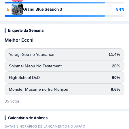
5
84%
Grand Blue Season 3
Enquete da Semana
Melhor Ecchi
Yuragi-Sou no Yuuna-san
11.4%
Shinmai Maou No Testament
20%
High School DxD
60%
Monster Musume no Iru Nichijou
8.6%
35 votos
Calendário de Animes
DATAS E HORÁRIOS DE LANÇAMENTO NO JAPÃO