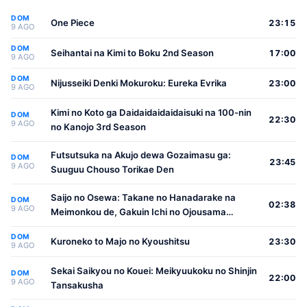
DOM
One Piece
23:15
9 AGO
DOM
Seihantai na Kimi to Boku 2nd Season
17:00
9 AGO
DOM
Nijusseiki Denki Mokuroku: Eureka Evrika
23:00
9 AGO
Kimi no Koto ga Daidaidaidaidaisuki na 100-nin
DOM
22:30
9 AGO
no Kanojo 3rd Season
Futsutsuka na Akujo dewa Gozaimasu ga:
DOM
23:45
9 AGO
Suuguu Chouso Torikae Den
Saijo no Osewa: Takane no Hanadarake na
DOM
02:38
9 AGO
Meimonkou de, Gakuin Ichi no Ojousama
(Seikatsu Nouryoku Kaimu) wo Kagenagara
DOM
Osewa suru Koto ni Narimashita
Kuroneko to Majo no Kyoushitsu
23:30
9 AGO
Sekai Saikyou no Kouei: Meikyuukoku no Shinjin
DOM
22:00
9 AGO
Tansakusha