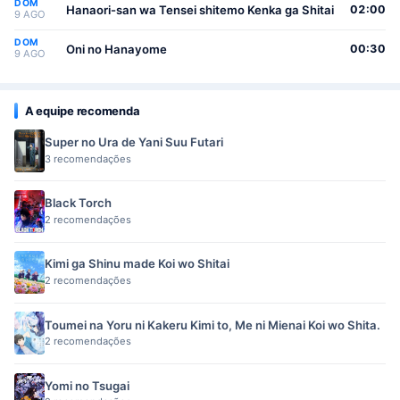
DOM
Hanaori-san wa Tensei shitemo Kenka ga Shitai
02:00
9 AGO
DOM
Oni no Hanayome
00:30
9 AGO
A equipe recomenda
Super no Ura de Yani Suu Futari
3 recomendações
Black Torch
2 recomendações
Kimi ga Shinu made Koi wo Shitai
2 recomendações
Toumei na Yoru ni Kakeru Kimi to, Me ni Mienai Koi wo Shita.
2 recomendações
Yomi no Tsugai