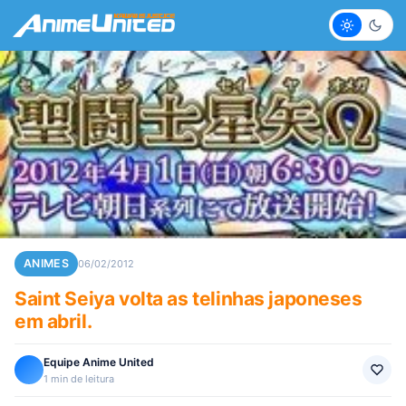
Claro
Escur
ANIMES
06/02/2012
Saint Seiya volta as telinhas japoneses
em abril.
Equipe Anime United
1 min de leitura