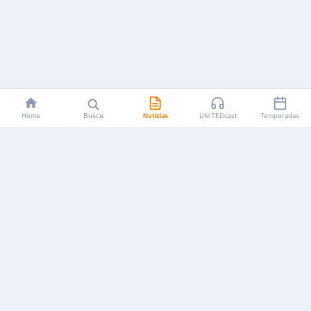
Home
Busca
Notícias
UNITEDcast
Temporadas
Notícias, reviews, guias e podcasts sobre o universo dos
animes!
Feito por fãs, para fãs.