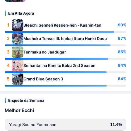
Em Alta Agora
1
90%
Bleach: Sennen Kessen-hen - Kashin-tan
2
87%
Mushoku Tensei III: Isekai Ittara Honki Dasu
3
85%
Tenmaku no Jaadugar
4
84%
Seihantai na Kimi to Boku 2nd Season
5
84%
Grand Blue Season 3
Enquete da Semana
Melhor Ecchi
Yuragi-Sou no Yuuna-san
11.4%