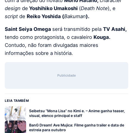
com a direção do novato
Morio Hatano,
character
design
de
Yoshihiko Umakoshi
(
Death Note
), e
script
de
Reiko Yoshida (
Bakuman
).
Saint Seiya Omega
será transmitido pela
TV Asahi,
tendo como protagonista, o cavaleiro
Kouga.
Contudo, não foram divulgadas maiores
informações sobre a história.
Publicidade
LEIA TAMBÉM
Seibetsu “Mona Lisa” no Kimi e. – Anime ganha teaser,
visual, elenco principal e staff
BanG Dream! Ave Mujica: Filme ganha trailer e data de
estreia para outubro