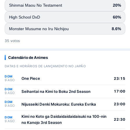
Shinmai Maou No Testament
20%
High School DxD
60%
Monster Musume no Iru Nichijou
8.6%
35 votos
Calendário de Animes
DATAS E HORÁRIOS DE LANÇAMENTO NO JAPÃO
DOM
One Piece
23:15
9 AGO
DOM
Seihantai na Kimi to Boku 2nd Season
17:00
9 AGO
DOM
Nijusseiki Denki Mokuroku: Eureka Evrika
23:00
9 AGO
Kimi no Koto ga Daidaidaidaidaisuki na 100-nin
DOM
22:30
9 AGO
no Kanojo 3rd Season