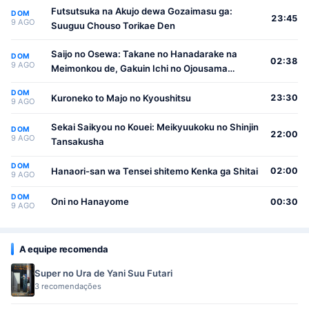
Futsutsuka na Akujo dewa Gozaimasu ga:
DOM
23:45
9 AGO
Suuguu Chouso Torikae Den
Saijo no Osewa: Takane no Hanadarake na
DOM
02:38
9 AGO
Meimonkou de, Gakuin Ichi no Ojousama
(Seikatsu Nouryoku Kaimu) wo Kagenagara
DOM
Osewa suru Koto ni Narimashita
Kuroneko to Majo no Kyoushitsu
23:30
9 AGO
Sekai Saikyou no Kouei: Meikyuukoku no Shinjin
DOM
22:00
9 AGO
Tansakusha
DOM
Hanaori-san wa Tensei shitemo Kenka ga Shitai
02:00
9 AGO
DOM
Oni no Hanayome
00:30
9 AGO
A equipe recomenda
Super no Ura de Yani Suu Futari
3 recomendações