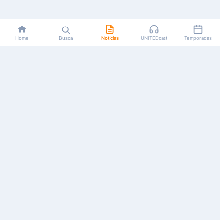
Home
Busca
Notícias
UNITEDcast
Temporadas
Notícias, reviews, guias e podcasts sobre o universo dos
animes!
Feito por fãs, para fãs.
NAVEGAÇÃO
CATEGORIAS
MAIS
Início
Animes
Sobre Nós