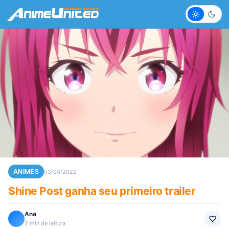
Claro
Escur
ANIMES
03/04/2022
Shine Post ganha seu primeiro trailer
Ana
2 min de leitura