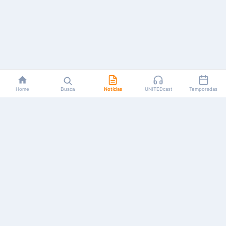
Home
Busca
Notícias
UNITEDcast
Temporadas
Notícias, reviews, guias e podcasts sobre o universo dos
animes!
Feito por fãs, para fãs.