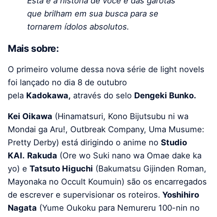
Esta é a história de você e das garotas
que brilham em sua busca para se
tornarem ídolos absolutos.
Mais sobre:
O primeiro volume dessa nova série de light novels
foi lançado no dia 8 de outubro
pela
Kadokawa,
através do selo
Dengeki Bunko.
Kei Oikawa
(Hinamatsuri, Kono Bijutsubu ni wa
Mondai ga Aru!, Outbreak Company, Uma Musume:
Pretty Derby) está dirigindo o anime no
Studio
KAI.
Rakuda
(Ore wo Suki nano wa Omae dake ka
yo) e
Tatsuto Higuchi
(Bakumatsu Gijinden Roman,
Mayonaka no Occult Koumuin) são os encarregados
de escrever e supervisionar os roteiros.
Yoshihiro
Nagata
(Yume Oukoku para Nemureru 100-nin no