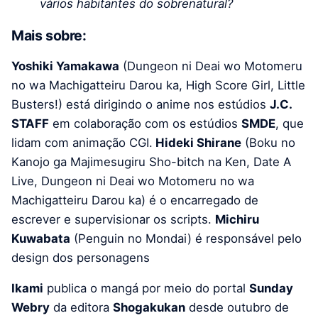
vários habitantes do sobrenatural?
Mais sobre:
Yoshiki Yamakawa
(Dungeon ni Deai wo Motomeru
no wa Machigatteiru Darou ka, High Score Girl, Little
Busters!) está dirigindo o anime nos estúdios
J.C.
STAFF
em colaboração com os estúdios
SMDE
, que
lidam com animação CGI.
Hideki Shirane
(Boku no
Kanojo ga Majimesugiru Sho-bitch na Ken, Date A
Live, Dungeon ni Deai wo Motomeru no wa
Machigatteiru Darou ka) é o encarregado de
escrever e supervisionar os scripts.
Michiru
Kuwabata
(Penguin no Mondai) é responsável pelo
design dos personagens
Ikami
publica o mangá por meio do portal
Sunday
Webry
da editora
Shogakukan
desde outubro de