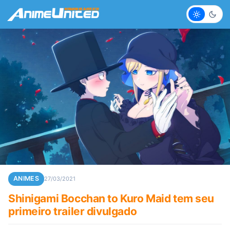
Claro
Escur
ANIMES
27/03/2021
Shinigami Bocchan to Kuro Maid tem seu
primeiro trailer divulgado