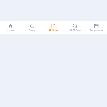
Home
Busca
Notícias
UNITEDcast
Temporadas
Notícias, reviews, guias e podcasts sobre o universo dos
animes!
Feito por fãs, para fãs.
NAVEGAÇÃO
CATEGORIAS
MAIS