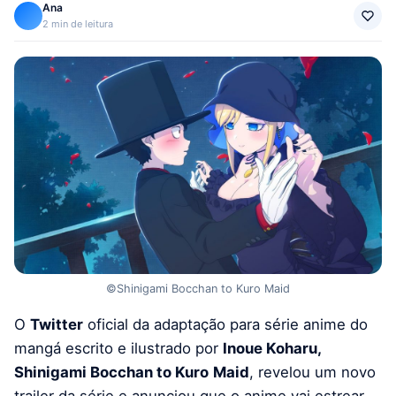
Ana
2 min de leitura
©Shinigami Bocchan to Kuro Maid
O
Twitter
oficial da adaptação para série anime do
mangá escrito e ilustrado por
Inoue Koharu,
Shinigami Bocchan to Kuro
Maid
, revelou um novo
trailer da série e anunciou que o anime vai estrear