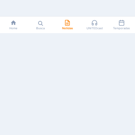
Home
Busca
Notícias
UNITEDcast
Temporadas
Notícias, reviews, guias e podcasts sobre o universo dos
animes!
Feito por fãs, para fãs.
NAVEGAÇÃO
CATEGORIAS
MAIS
Início
Animes
Sobre Nós