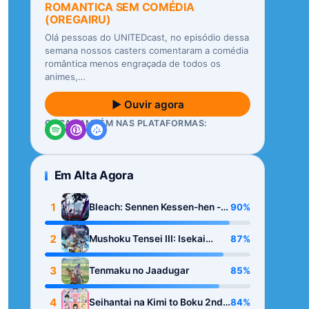
ROMANTICA SEM COMÉDIA
(OREGAIRU)
Olá pessoas do UNITEDcast, no episódio dessa
semana nossos casters comentaram a comédia
romântica menos engraçada de todos os
animes,…
▶ Ouvir agora
OUÇA TAMBÉM NAS PLATAFORMAS:
Em Alta Agora
1
90%
Bleach: Sennen Kessen-hen -
Kashin-tan
2
87%
Mushoku Tensei III: Isekai
Ittara Honki Dasu
3
85%
Tenmaku no Jaadugar
4
84%
Seihantai na Kimi to Boku 2nd