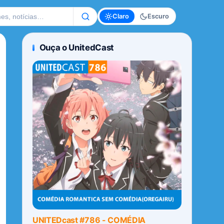
te
Claro
Escuro
Ouça o UnitedCast
UNITEDcast #786 - COMÉDIA