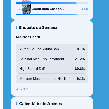
Season
5
84%
Grand Blue Season 3
Enquete da Semana
Melhor Ecchi
Yuragi-Sou no Yuuna-san
9.1%
Shinmai Maou No Testament
21.2%
High School DxD
60.6%
Monster Musume no Iru Nichijou
9.1%
33 votos
Calendário de Animes