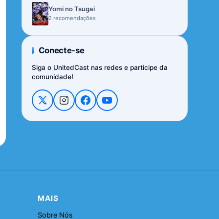
Yomi no Tsugai
2 recomendações
Conecte-se
Siga o UnitedCast nas redes e participe da
comunidade!
MAIS
Sobre Nós