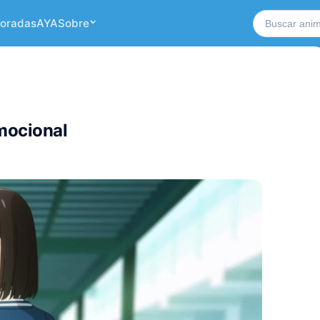
Buscar no si
oradas
AYA
Sobre
mocional