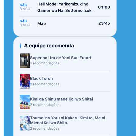
Hell Mode: Yarikomizuki no
SÁB
01:00
8 AGO
Gamer wa Hai Settei no Isekai
de Musou suru 2nd Season
SÁB
Mao
23:45
8 AGO
A equipe recomenda
Super no Ura de Yani Suu Futari
3 recomendações
Black Torch
2 recomendações
Kimi ga Shinu made Koi wo Shitai
2 recomendações
Toumei na Yoru ni Kakeru Kimi to, Me ni
Mienai Koi wo Shita.
2 recomendações