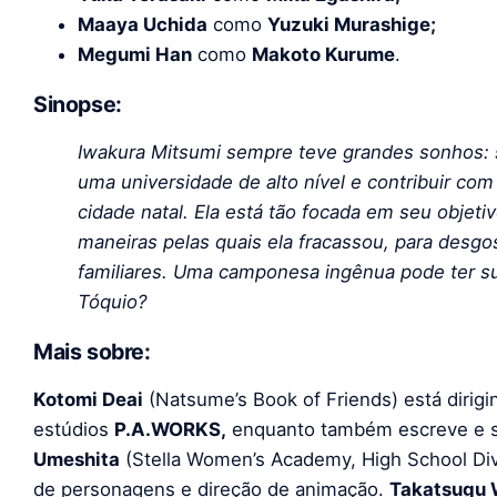
Maaya Uchida
como
Yuzuki Murashige;
Megumi Han
como
Makoto Kurume
.
Sinopse:
Iwakura Mitsumi sempre teve grandes sonhos: s
uma universidade de alto nível e contribuir co
cidade natal. Ela está tão focada em seu objet
maneiras pelas quais ela fracassou, para desg
familiares. Uma camponesa ingênua pode ter su
Tóquio?
Mais sobre:
Kotomi Deai
(Natsume’s Book of Friends) está dirig
estúdios
P.A.WORKS,
enquanto também escreve e su
Umeshita
(Stella Women’s Academy, High School Div
de personagens e direção de animação.
Takatsugu 