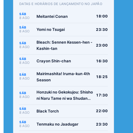
DATAS E HORÁRIOS DE LANÇAMENTO NO JAPÃO
SÁB
Meitantei Conan
18:00
8 AGO
SÁB
Yomi no Tsugai
23:30
8 AGO
Bleach: Sennen Kessen-hen -
SÁB
23:00
8 AGO
Kashin-tan
SÁB
Crayon Shin-chan
16:30
8 AGO
Mairimashita! Iruma-kun 4th
SÁB
18:25
8 AGO
Season
Honzuki no Gekokujou: Shisho
SÁB
17:30
8 AGO
ni Naru Tame ni wa Shudan
wo Erandeiraremasen -
SÁB
Ryoushu no Youjo
Black Torch
22:00
8 AGO
SÁB
Tenmaku no Jaadugar
23:30
8 AGO