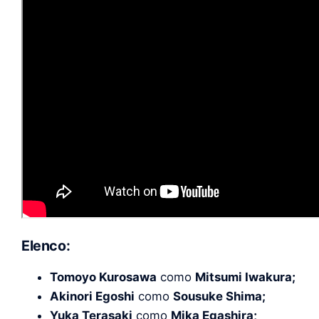
Elenco:
Tomoyo Kurosawa
como
Mitsumi Iwakura;
Akinori Egoshi
como
Sousuke Shima;
Yuka Terasaki
como
Mika Egashira;