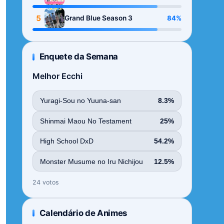
Season
5
84%
Grand Blue Season 3
Enquete da Semana
Melhor Ecchi
Yuragi-Sou no Yuuna-san
8.3%
Shinmai Maou No Testament
25%
High School DxD
54.2%
Monster Musume no Iru Nichijou
12.5%
24 votos
Calendário de Animes