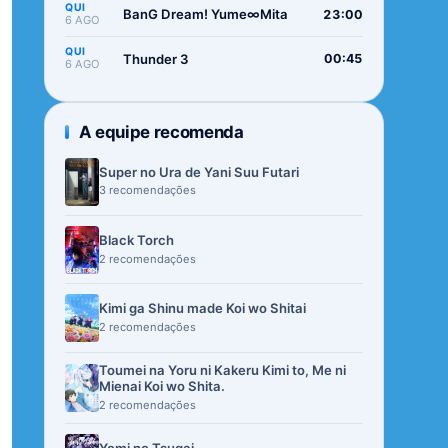
QUI
BanG Dream! Yume∞Mita
23:00
6 AGO
QUI
Thunder 3
00:45
6 AGO
A equipe recomenda
Super no Ura de Yani Suu Futari
3 recomendações
Black Torch
2 recomendações
Kimi ga Shinu made Koi wo Shitai
2 recomendações
Toumei na Yoru ni Kakeru Kimi to, Me ni
Mienai Koi wo Shita.
2 recomendações