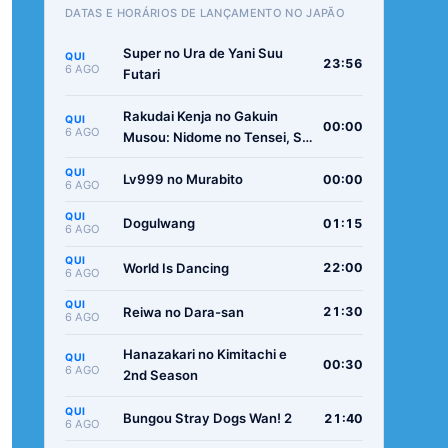
DATAS E HORÁRIOS DE LANÇAMENTO NO JAPÃO
Super no Ura de Yani Suu
QUI
23:56
6 AGO
Futari
Rakudai Kenja no Gakuin
QUI
00:00
6 AGO
Musou: Nidome no Tensei, S-
Rank Cheat Majutsushi
QUI
Boukenroku
Lv999 no Murabito
00:00
6 AGO
QUI
Dogulwang
01:15
6 AGO
QUI
World Is Dancing
22:00
6 AGO
QUI
Reiwa no Dara-san
21:30
6 AGO
Hanazakari no Kimitachi e
QUI
00:30
6 AGO
2nd Season
QUI
Bungou Stray Dogs Wan! 2
21:40
6 AGO