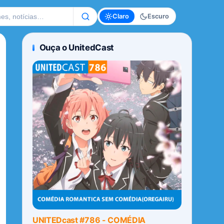
te
Claro
Escuro
Ouça o UnitedCast
UNITEDcast #786 - COMÉDIA