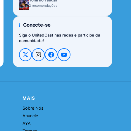
Yomi no Tsugai
2 recomendações
Conecte-se
Siga o UnitedCast nas redes e participe da
comunidade!
MAIS
Sobre Nós
Anuncie
AYA
Termos