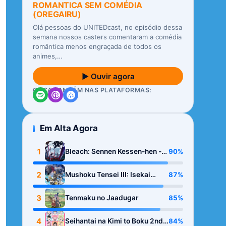
ROMANTICA SEM COMÉDIA
(OREGAIRU)
Olá pessoas do UNITEDcast, no episódio dessa
semana nossos casters comentaram a comédia
romântica menos engraçada de todos os
animes,…
▶ Ouvir agora
OUÇA TAMBÉM NAS PLATAFORMAS:
Em Alta Agora
1
90%
Bleach: Sennen Kessen-hen -
Kashin-tan
2
87%
Mushoku Tensei III: Isekai
Ittara Honki Dasu
3
85%
Tenmaku no Jaadugar
4
84%
Seihantai na Kimi to Boku 2nd