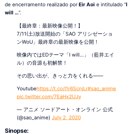
de encerramento realizado por
Eir Aoi
e intitulado “
I
will …
“.
【最終章：最新映像公開！】
7/11(土)放送開始の「SAO アリシゼーショ
ンWoU」最終章の最新映像を公開！
映像内ではEDテーマ「I will…」（藍井エイ
ル）の音源も初解禁！
その思い出が、きっと力をくれる――
Youtube
https://t.co/I1r6ScnjLr
#sao_anime
pic.twitter.com/7EaHx2lJJy
— アニメ ソードアート・オンライン 公式
(@sao_anime)
July 2, 2020
Sinopse: