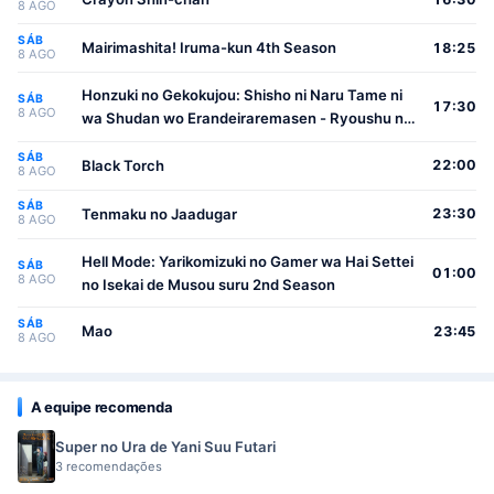
8 AGO
SÁB
Mairimashita! Iruma-kun 4th Season
18:25
8 AGO
Honzuki no Gekokujou: Shisho ni Naru Tame ni
SÁB
17:30
8 AGO
wa Shudan wo Erandeiraremasen - Ryoushu no
Youjo
SÁB
Black Torch
22:00
8 AGO
SÁB
Tenmaku no Jaadugar
23:30
8 AGO
Hell Mode: Yarikomizuki no Gamer wa Hai Settei
SÁB
01:00
8 AGO
no Isekai de Musou suru 2nd Season
SÁB
Mao
23:45
8 AGO
A equipe recomenda
Super no Ura de Yani Suu Futari
3 recomendações