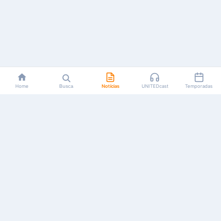
Home
Busca
Notícias
UNITEDcast
Temporadas
Notícias, reviews, guias e podcasts sobre o universo dos
animes!
Feito por fãs, para fãs.