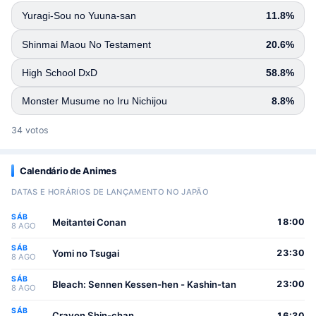
Yuragi-Sou no Yuuna-san
11.8%
Shinmai Maou No Testament
20.6%
High School DxD
58.8%
Monster Musume no Iru Nichijou
8.8%
34 votos
Calendário de Animes
DATAS E HORÁRIOS DE LANÇAMENTO NO JAPÃO
SÁB
Meitantei Conan
18:00
8 AGO
SÁB
Yomi no Tsugai
23:30
8 AGO
SÁB
Bleach: Sennen Kessen-hen - Kashin-tan
23:00
8 AGO
SÁB
Crayon Shin-chan
16:30