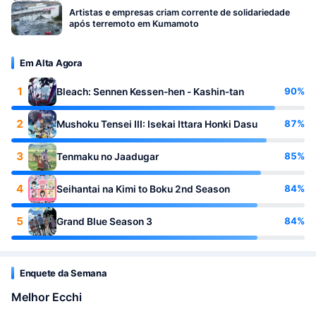
Artistas e empresas criam corrente de solidariedade
após terremoto em Kumamoto
Em Alta Agora
1
90%
Bleach: Sennen Kessen-hen - Kashin-tan
2
87%
Mushoku Tensei III: Isekai Ittara Honki Dasu
3
85%
Tenmaku no Jaadugar
4
84%
Seihantai na Kimi to Boku 2nd Season
5
84%
Grand Blue Season 3
Enquete da Semana
Melhor Ecchi