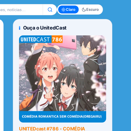
te
Claro
Escuro
Ouça o UnitedCast
UNITEDcast #786 - COMÉDIA