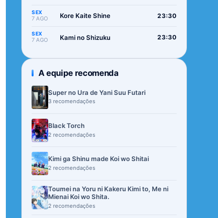
SEX
Kore Kaite Shine
23:30
7 AGO
SEX
Kami no Shizuku
23:30
7 AGO
A equipe recomenda
Super no Ura de Yani Suu Futari
3 recomendações
Black Torch
2 recomendações
Kimi ga Shinu made Koi wo Shitai
2 recomendações
Toumei na Yoru ni Kakeru Kimi to, Me ni
Mienai Koi wo Shita.
2 recomendações