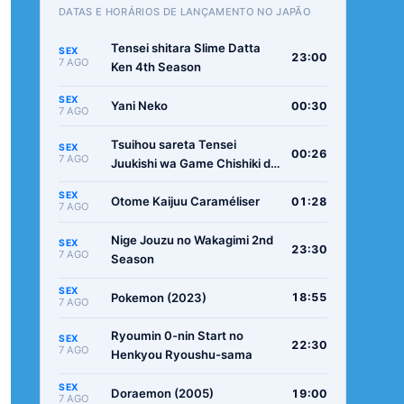
DATAS E HORÁRIOS DE LANÇAMENTO NO JAPÃO
Tensei shitara Slime Datta
SEX
23:00
7 AGO
Ken 4th Season
SEX
Yani Neko
00:30
7 AGO
Tsuihou sareta Tensei
SEX
00:26
7 AGO
Juukishi wa Game Chishiki de
Musou suru
SEX
Otome Kaijuu Caraméliser
01:28
7 AGO
Nige Jouzu no Wakagimi 2nd
SEX
23:30
7 AGO
Season
SEX
Pokemon (2023)
18:55
7 AGO
Ryoumin 0-nin Start no
SEX
22:30
7 AGO
Henkyou Ryoushu-sama
SEX
Doraemon (2005)
19:00
7 AGO