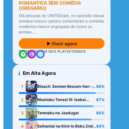
ROMANTICA SEM COMÉDIA
(OREGAIRU)
Olá pessoas do UNITEDcast, no episódio dessa
semana nossos casters comentaram a comédia
romântica menos engraçada de todos os
animes,…
▶ Ouvir agora
OUÇA TAMBÉM NAS PLATAFORMAS:
Em Alta Agora
1
90%
Bleach: Sennen Kessen-hen -
Kashin-tan
2
87%
Mushoku Tensei III: Isekai
Ittara Honki Dasu
3
85%
Tenmaku no Jaadugar
4
84%
Seihantai na Kimi to Boku 2nd