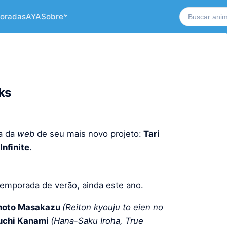
Buscar no si
oradas
AYA
Sobre
ks
a da
web
de seu mais novo projeto:
Tari
Infinite
.
temporada de verão, ainda este ano.
moto Masakazu
(Reiton kyouju to eien no
uchi Kanami
(Hana-Saku Iroha, True