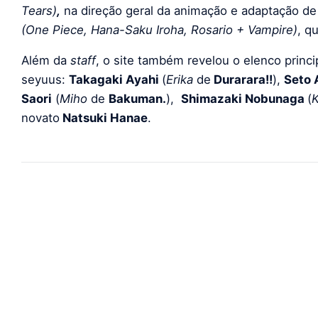
Tears)
,
na direção geral da animação e adaptação d
(One Piece, Hana-Saku Iroha, Rosario + Vampire)
, q
Além da
staff
, o site também revelou o elenco princ
seyuus:
Takagaki Ayahi
(
Erika
de
Durarara!!
),
Seto
Saori
(
Miho
de
Bakuman.
),
Shimazaki Nobunaga
(
K
novato
Natsuki Hanae
.