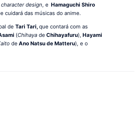
e
character design
, e
Hamaguchi Shiro
ue cuidará das músicas do anime.
ipal de
Tari Tari,
que contará com as
 Asami
(
Chihaya
de
Chihayafuru
),
Hayami
aito
de
Ano Natsu de Matteru
), e o