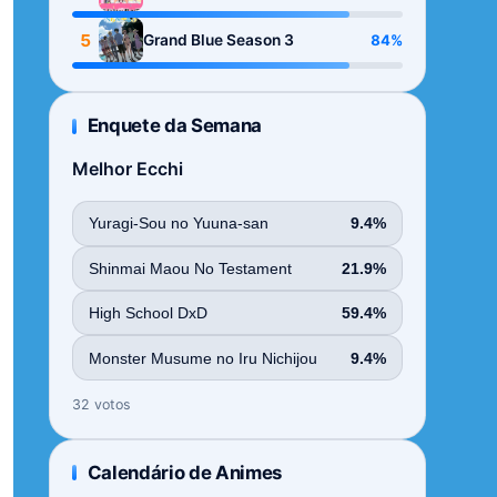
Season
5
84%
Grand Blue Season 3
Enquete da Semana
Melhor Ecchi
Yuragi-Sou no Yuuna-san
9.4%
Shinmai Maou No Testament
21.9%
High School DxD
59.4%
Monster Musume no Iru Nichijou
9.4%
32 votos
Calendário de Animes