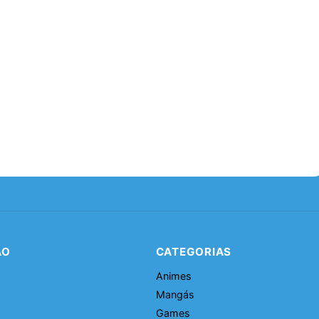
ÃO
CATEGORIAS
Animes
Mangás
Games