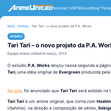
Notícias
UNITEDcast
Blog
Temp
Início
Animes
Tari Tari – o novo projeto da P.A. Works
ANIMES
Tari Tari – o novo projeto da P.A. Wor
Equipe Anime United
19 março, 2012
O estúdio
P.A. Works
lançou nessa segunda a págin
Tari,
uma idéia original de
Evergreen
produzida pela
No site
, foi anunciado que
Tari Tari
será exibido na 
Tari Tari
é um anime original, que conta com
Hashi
Utahime)
, na direção e composição de séries,
Sekig