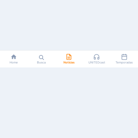
Home
Busca
Notícias
UNITEDcast
Temporadas
Notícias, reviews, guias e podcasts sobre o universo dos
animes!
Feito por fãs, para fãs.