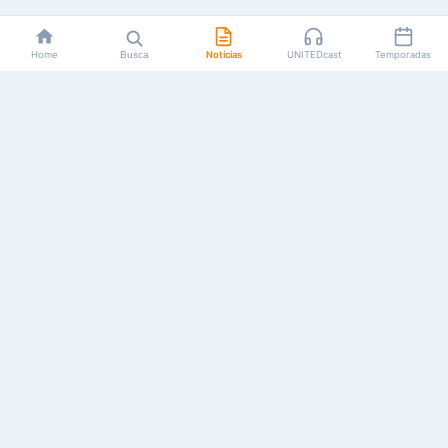
Home
Busca
Notícias
UNITEDcast
Temporadas
Notícias, reviews, guias e podcasts sobre o universo dos
animes!
Feito por fãs, para fãs.
NAVEGAÇÃO
CATEGORIAS
MAIS
Início
Animes
Sobre Nós
Notícias
Mangás
Anuncie