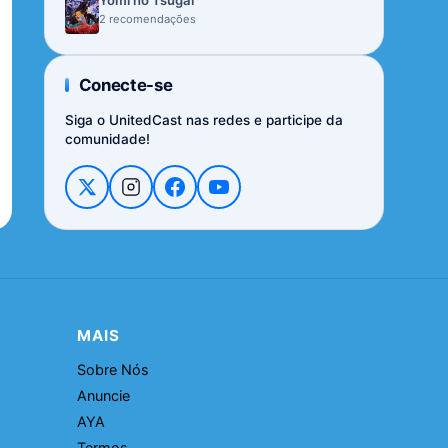
Yomi no Tsugai
2 recomendações
Conecte-se
Siga o UnitedCast nas redes e participe da
comunidade!
MAIS
Sobre Nós
Anuncie
AYA
Termos