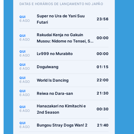
DATAS E HORÁRIOS DE LANÇAMENTO NO JAPÃO
Super no Ura de Yani Suu
QUI
23:56
6 AGO
Futari
Rakudai Kenja no Gakuin
QUI
00:00
6 AGO
Musou: Nidome no Tensei, S-
Rank Cheat Majutsushi
QUI
Boukenroku
Lv999 no Murabito
00:00
6 AGO
QUI
Dogulwang
01:15
6 AGO
QUI
World Is Dancing
22:00
6 AGO
QUI
Reiwa no Dara-san
21:30
6 AGO
Hanazakari no Kimitachi e
QUI
00:30
6 AGO
2nd Season
QUI
Bungou Stray Dogs Wan! 2
21:40
6 AGO