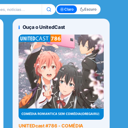
te
Claro
Escuro
Ouça o UnitedCast
UNITEDcast #786 - COMÉDIA