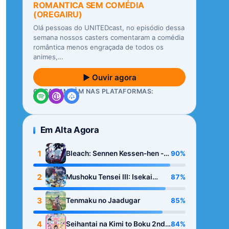
ROMANTICA SEM COMÉDIA
(OREGAIRU)
Olá pessoas do UNITEDcast, no episódio dessa
semana nossos casters comentaram a comédia
romântica menos engraçada de todos os
animes,…
▶ Ouvir agora
OUÇA TAMBÉM NAS PLATAFORMAS:
Em Alta Agora
1
90%
Bleach: Sennen Kessen-hen -
Kashin-tan
2
87%
Mushoku Tensei III: Isekai
Ittara Honki Dasu
3
85%
Tenmaku no Jaadugar
4
84%
Seihantai na Kimi to Boku 2nd