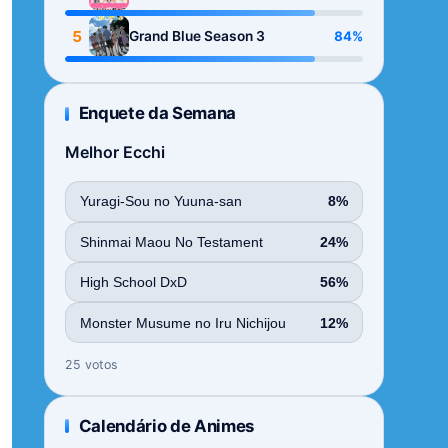
Season
5
84%
Grand Blue Season 3
Enquete da Semana
Melhor Ecchi
Yuragi-Sou no Yuuna-san
8%
Shinmai Maou No Testament
24%
High School DxD
56%
Monster Musume no Iru Nichijou
12%
25 votos
Calendário de Animes