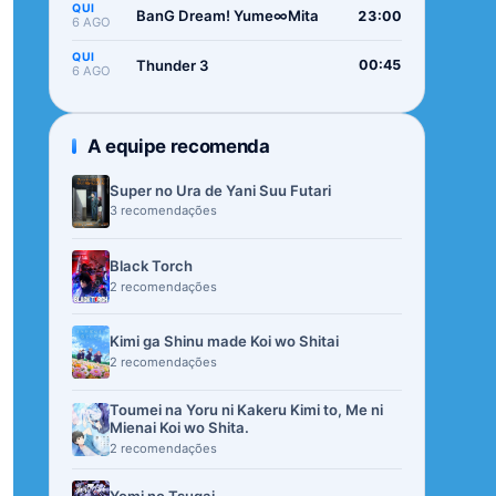
QUI
BanG Dream! Yume∞Mita
23:00
6 AGO
QUI
Thunder 3
00:45
6 AGO
A equipe recomenda
Super no Ura de Yani Suu Futari
3 recomendações
Black Torch
2 recomendações
Kimi ga Shinu made Koi wo Shitai
2 recomendações
Toumei na Yoru ni Kakeru Kimi to, Me ni
Mienai Koi wo Shita.
2 recomendações