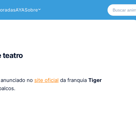
Buscar no si
oradas
AYA
Sobre
 teatro
i anunciado no
site oficial
da franquia
Tiger
palcos.