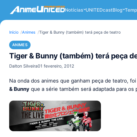
Notícias
UNITEDcast
Blog
Temp
Início
Animes
Tiger & Bunny (também) terá peça de teatro
ANIMES
Tiger & Bunny (também) terá peça de
Dalton Silveira
01 fevereiro, 2012
Na onda dos animes que ganham peça de teatro, fo
& Bunny
que a série também será adaptada para os 