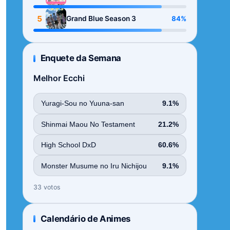
Season
5
84%
Grand Blue Season 3
Enquete da Semana
Melhor Ecchi
Yuragi-Sou no Yuuna-san
9.1%
Shinmai Maou No Testament
21.2%
High School DxD
60.6%
Monster Musume no Iru Nichijou
9.1%
33 votos
Calendário de Animes