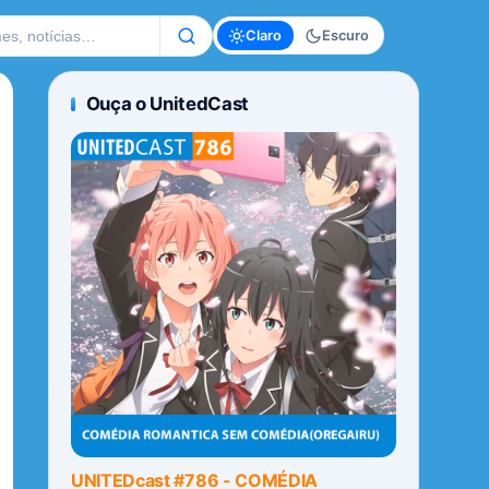
te
Claro
Escuro
Ouça o UnitedCast
UNITEDcast #786 - COMÉDIA