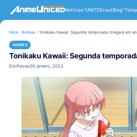
Notícias
UNITEDcast
Blog
Temp
Início
Animes
Tonikaku Kawaii: Segunda temporada chegará em abr
ANIMES
Tonikaku Kawaii: Segunda temporada
EricPaixao
30 janeiro, 2023