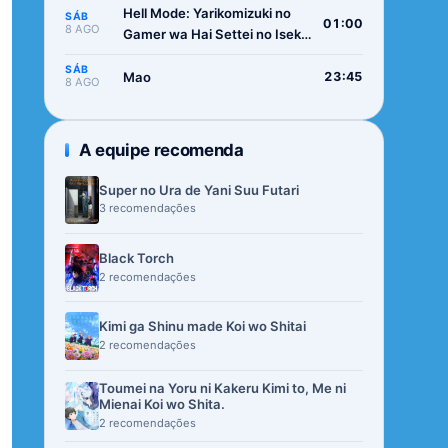
Hell Mode: Yarikomizuki no
SÁB
01:00
8 AGO
Gamer wa Hai Settei no Isekai
de Musou suru 2nd Season
SÁB
Mao
23:45
8 AGO
A equipe recomenda
Super no Ura de Yani Suu Futari
3 recomendações
Black Torch
2 recomendações
Kimi ga Shinu made Koi wo Shitai
2 recomendações
Toumei na Yoru ni Kakeru Kimi to, Me ni
Mienai Koi wo Shita.
2 recomendações