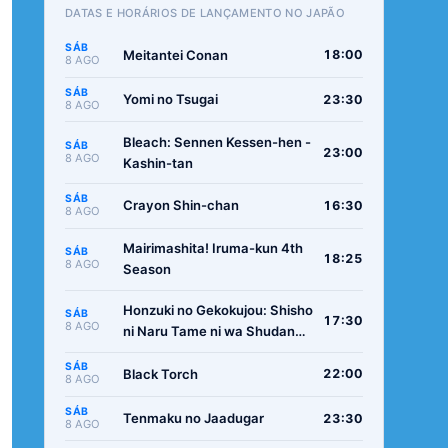
DATAS E HORÁRIOS DE LANÇAMENTO NO JAPÃO
SÁB
Meitantei Conan
18:00
8 AGO
SÁB
Yomi no Tsugai
23:30
8 AGO
Bleach: Sennen Kessen-hen -
SÁB
23:00
8 AGO
Kashin-tan
SÁB
Crayon Shin-chan
16:30
8 AGO
Mairimashita! Iruma-kun 4th
SÁB
18:25
8 AGO
Season
Honzuki no Gekokujou: Shisho
SÁB
17:30
8 AGO
ni Naru Tame ni wa Shudan
wo Erandeiraremasen -
SÁB
Ryoushu no Youjo
Black Torch
22:00
8 AGO
SÁB
Tenmaku no Jaadugar
23:30
8 AGO