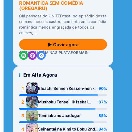
ROMANTICA SEM COMÉDIA
(OREGAIRU)
Olá pessoas do UNITEDcast, no episódio dessa
semana nossos casters comentaram a comédia
romântica menos engraçada de todos os
animes,…
▶ Ouvir agora
OUÇA TAMBÉM NAS PLATAFORMAS:
Em Alta Agora
1
90%
Bleach: Sennen Kessen-hen -
Kashin-tan
2
87%
Mushoku Tensei III: Isekai
Ittara Honki Dasu
3
85%
Tenmaku no Jaadugar
4
84%
Seihantai na Kimi to Boku 2nd