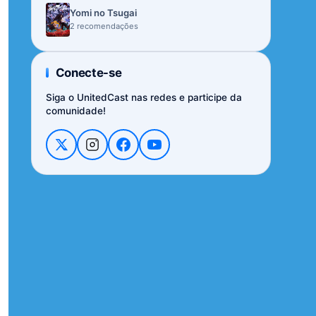
Yomi no Tsugai
2 recomendações
Conecte-se
Siga o UnitedCast nas redes e participe da
comunidade!