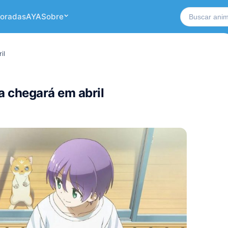
Buscar no si
oradas
AYA
Sobre
il
 chegará em abril