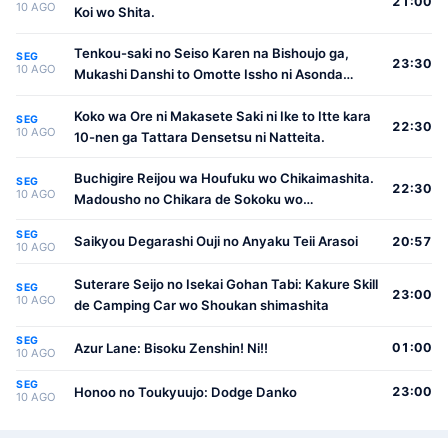
21:00
10 AGO
Koi wo Shita.
Tenkou-saki no Seiso Karen na Bishoujo ga,
SEG
23:30
10 AGO
Mukashi Danshi to Omotte Issho ni Asonda
Osananajimi Datta Ken
Koko wa Ore ni Makasete Saki ni Ike to Itte kara
SEG
22:30
10 AGO
10-nen ga Tattara Densetsu ni Natteita.
Buchigire Reijou wa Houfuku wo Chikaimashita.
SEG
22:30
10 AGO
Madousho no Chikara de Sokoku wo
Tatakitsubushimasu
SEG
Saikyou Degarashi Ouji no Anyaku Teii Arasoi
20:57
10 AGO
Suterare Seijo no Isekai Gohan Tabi: Kakure Skill
SEG
23:00
10 AGO
de Camping Car wo Shoukan shimashita
SEG
Azur Lane: Bisoku Zenshin! Ni!!
01:00
10 AGO
SEG
Honoo no Toukyuujo: Dodge Danko
23:00
10 AGO