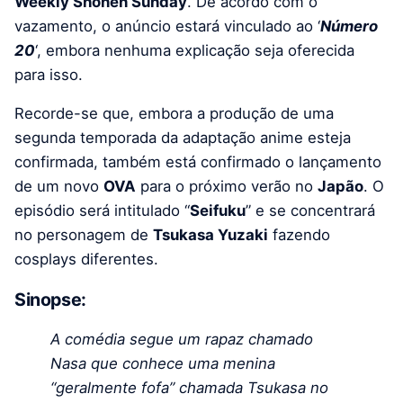
Weekly Shonen Sunday
. De acordo com o
vazamento, o anúncio estará vinculado ao ‘
Número
20
‘, embora nenhuma explicação seja oferecida
para isso.
Recorde-se que, embora a produção de uma
segunda temporada da adaptação anime esteja
confirmada, também está confirmado o lançamento
de um novo
OVA
para o próximo verão no
Japão
. O
episódio será intitulado “
Seifuku
” e se concentrará
no personagem de
Tsukasa Yuzaki
fazendo
cosplays diferentes.
Sinopse:
A comédia segue um rapaz chamado
Nasa que conhece uma menina
“geralmente fofa” chamada Tsukasa no