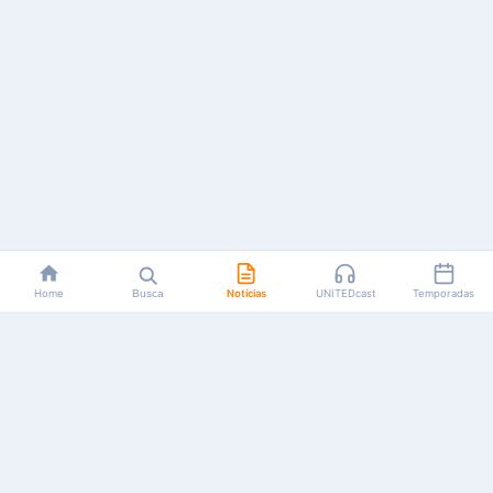
Home
Busca
Notícias
UNITEDcast
Temporadas
Notícias, reviews, guias e podcasts sobre o universo dos