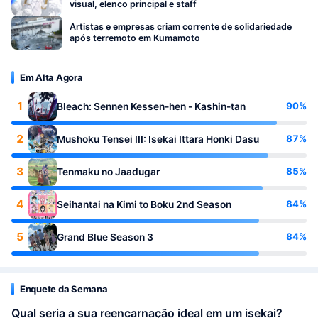
visual, elenco principal e staff
Artistas e empresas criam corrente de solidariedade
após terremoto em Kumamoto
Em Alta Agora
1
90%
Bleach: Sennen Kessen-hen - Kashin-tan
2
87%
Mushoku Tensei III: Isekai Ittara Honki Dasu
3
85%
Tenmaku no Jaadugar
4
84%
Seihantai na Kimi to Boku 2nd Season
5
84%
Grand Blue Season 3
Enquete da Semana
Qual seria a sua reencarnação ideal em um isekai?