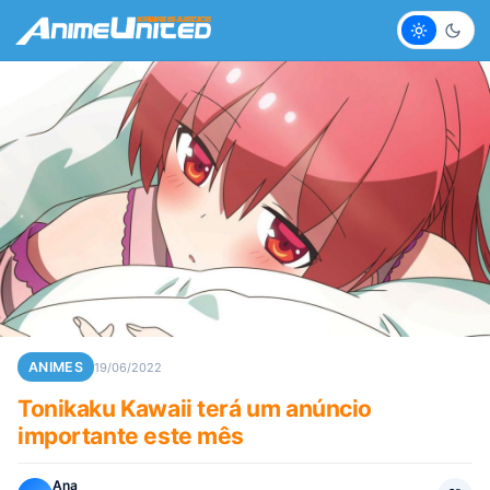
Claro
Escur
ANIMES
19/06/2022
Tonikaku Kawaii terá um anúncio
importante este mês
Ana