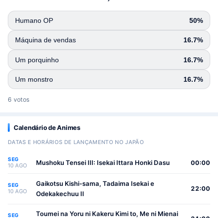
Humano OP
50%
Máquina de vendas
16.7%
Um porquinho
16.7%
Um monstro
16.7%
6 votos
Calendário de Animes
DATAS E HORÁRIOS DE LANÇAMENTO NO JAPÃO
SEG
Mushoku Tensei III: Isekai Ittara Honki Dasu
00:00
10 AGO
Gaikotsu Kishi-sama, Tadaima Isekai e
SEG
22:00
10 AGO
Odekakechuu II
Toumei na Yoru ni Kakeru Kimi to, Me ni Mienai
SEG