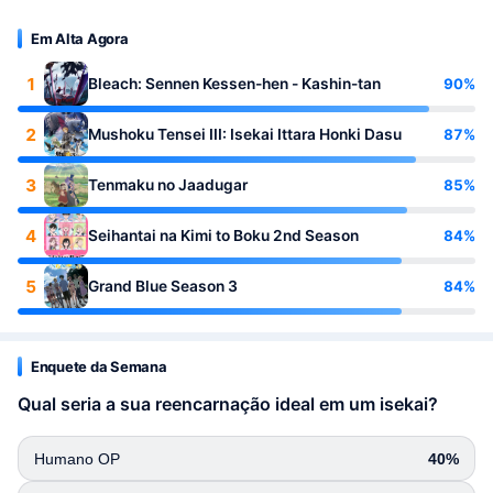
Em Alta Agora
1
90%
Bleach: Sennen Kessen-hen - Kashin-tan
2
87%
Mushoku Tensei III: Isekai Ittara Honki Dasu
3
85%
Tenmaku no Jaadugar
4
84%
Seihantai na Kimi to Boku 2nd Season
5
84%
Grand Blue Season 3
Enquete da Semana
Qual seria a sua reencarnação ideal em um isekai?
Humano OP
40%