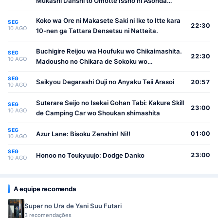
Mukashi Danshi to Omotte Issho ni Asonda
Osananajimi Datta Ken
Koko wa Ore ni Makasete Saki ni Ike to Itte kara
SEG
22:30
10 AGO
10-nen ga Tattara Densetsu ni Natteita.
Buchigire Reijou wa Houfuku wo Chikaimashita.
SEG
22:30
10 AGO
Madousho no Chikara de Sokoku wo
Tatakitsubushimasu
SEG
Saikyou Degarashi Ouji no Anyaku Teii Arasoi
20:57
10 AGO
Suterare Seijo no Isekai Gohan Tabi: Kakure Skill
SEG
23:00
10 AGO
de Camping Car wo Shoukan shimashita
SEG
Azur Lane: Bisoku Zenshin! Ni!!
01:00
10 AGO
SEG
Honoo no Toukyuujo: Dodge Danko
23:00
10 AGO
A equipe recomenda
Super no Ura de Yani Suu Futari
3 recomendações