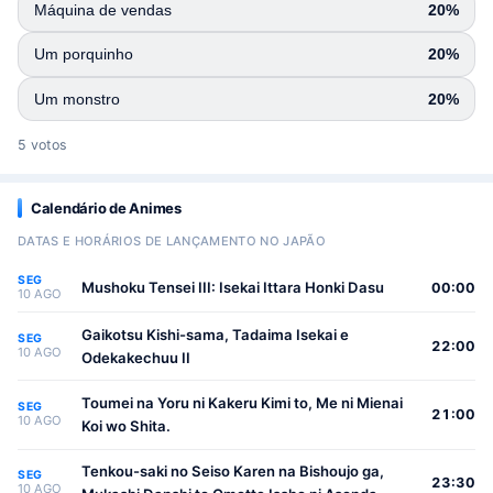
Máquina de vendas
20%
Um porquinho
20%
Um monstro
20%
5 votos
Calendário de Animes
DATAS E HORÁRIOS DE LANÇAMENTO NO JAPÃO
SEG
Mushoku Tensei III: Isekai Ittara Honki Dasu
00:00
10 AGO
Gaikotsu Kishi-sama, Tadaima Isekai e
SEG
22:00
10 AGO
Odekakechuu II
Toumei na Yoru ni Kakeru Kimi to, Me ni Mienai
SEG
21:00
10 AGO
Koi wo Shita.
Tenkou-saki no Seiso Karen na Bishoujo ga,
SEG
23:30
10 AGO