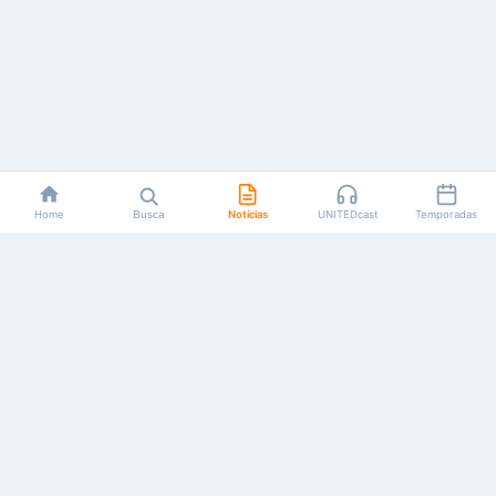
Home
Busca
Notícias
UNITEDcast
Temporadas
Notícias, reviews, guias e podcasts sobre o universo dos
animes!
Feito por fãs, para fãs.