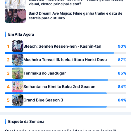
visual, elenco principal e staff
BanG Dream! Ave Mujica: Filme ganha trailer e data de
estreia para outubro
Em Alta Agora
1
90%
Bleach: Sennen Kessen-hen - Kashin-tan
2
87%
Mushoku Tensei III: Isekai Ittara Honki Dasu
3
85%
Tenmaku no Jaadugar
4
84%
Seihantai na Kimi to Boku 2nd Season
5
84%
Grand Blue Season 3
Enquete da Semana