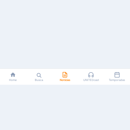
Home
Busca
Notícias
UNITEDcast
Temporadas
Notícias, reviews, guias e podcasts sobre o universo dos