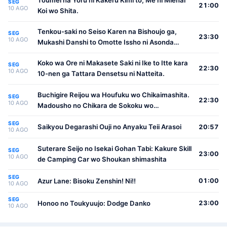
SEG
21:00
10 AGO
Koi wo Shita.
Tenkou-saki no Seiso Karen na Bishoujo ga,
SEG
23:30
10 AGO
Mukashi Danshi to Omotte Issho ni Asonda
Osananajimi Datta Ken
Koko wa Ore ni Makasete Saki ni Ike to Itte kara
SEG
22:30
10 AGO
10-nen ga Tattara Densetsu ni Natteita.
Buchigire Reijou wa Houfuku wo Chikaimashita.
SEG
22:30
10 AGO
Madousho no Chikara de Sokoku wo
Tatakitsubushimasu
SEG
Saikyou Degarashi Ouji no Anyaku Teii Arasoi
20:57
10 AGO
Suterare Seijo no Isekai Gohan Tabi: Kakure Skill
SEG
23:00
10 AGO
de Camping Car wo Shoukan shimashita
SEG
Azur Lane: Bisoku Zenshin! Ni!!
01:00
10 AGO
SEG
Honoo no Toukyuujo: Dodge Danko
23:00
10 AGO