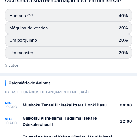
Qual seria a sua reencarnação ideal em um isekai?
Humano OP
40%
Máquina de vendas
20%
Um porquinho
20%
Um monstro
20%
5 votos
Calendário de Animes
DATAS E HORÁRIOS DE LANÇAMENTO NO JAPÃO
SEG
Mushoku Tensei III: Isekai Ittara Honki Dasu
00:00
10 AGO
Gaikotsu Kishi-sama, Tadaima Isekai e
SEG
22:00
10 AGO
Odekakechuu II
Toumei na Yoru ni Kakeru Kimi to, Me ni Mienai