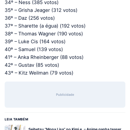
34º – Ness (385 votos)
35º – Grisha Jeager (312 votos)
36º – Daz (256 votos)
37º – Sharette (a égua) (192 votos)
38º – Thomas Wagner (190 votos)
39º – Luke Cis (164 votos)
40º – Samuel (139 votos)
41º – Anka Rheinberger (88 votos)
42º – Gustav (85 votos)
43º – Kitz Weilman (79 votos)
Publicidade
LEIA TAMBÉM
Seibetsu “Mona Lisa” no Kimi e. – Anime ganha teaser,