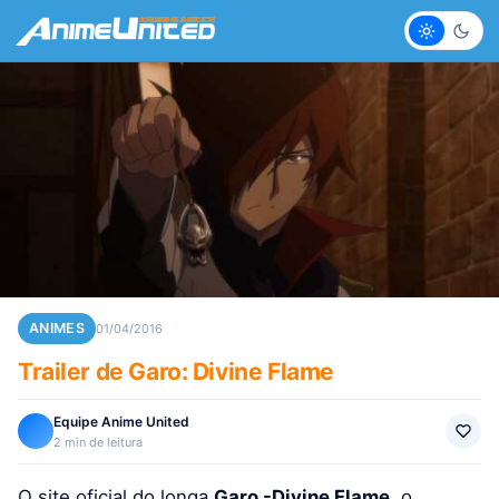
Claro
Escur
ANIMES
01/04/2016
Trailer de Garo: Divine Flame
Equipe Anime United
2 min de leitura
O site oficial do longa
Garo -Divine Flame,
o