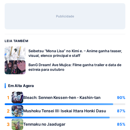
Publicidade
LEIA TAMBÉM
Seibetsu “Mona Lisa” no Kimi e. – Anime ganha teaser,
visual, elenco principal e staff
BanG Dream! Ave Mujica: Filme ganha trailer e data de
estreia para outubro
Em Alta Agora
1
90%
Bleach: Sennen Kessen-hen - Kashin-tan
2
87%
Mushoku Tensei III: Isekai Ittara Honki Dasu
3
85%
Tenmaku no Jaadugar