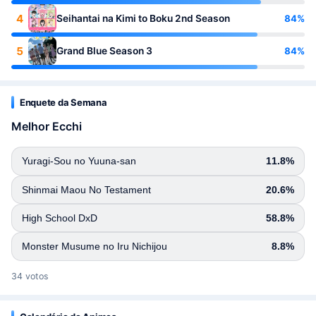
4
84%
Seihantai na Kimi to Boku 2nd Season
5
84%
Grand Blue Season 3
Enquete da Semana
Melhor Ecchi
Yuragi-Sou no Yuuna-san
11.8%
Shinmai Maou No Testament
20.6%
High School DxD
58.8%
Monster Musume no Iru Nichijou
8.8%
34 votos