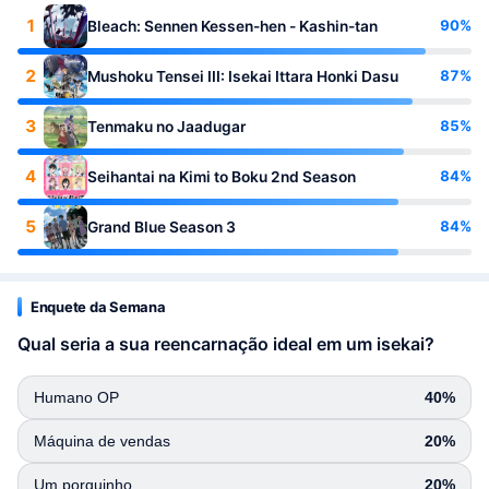
1
90%
Bleach: Sennen Kessen-hen - Kashin-tan
2
87%
Mushoku Tensei III: Isekai Ittara Honki Dasu
3
85%
Tenmaku no Jaadugar
4
84%
Seihantai na Kimi to Boku 2nd Season
5
84%
Grand Blue Season 3
Enquete da Semana
Qual seria a sua reencarnação ideal em um isekai?
Humano OP
40%
Máquina de vendas
20%
Um porquinho
20%