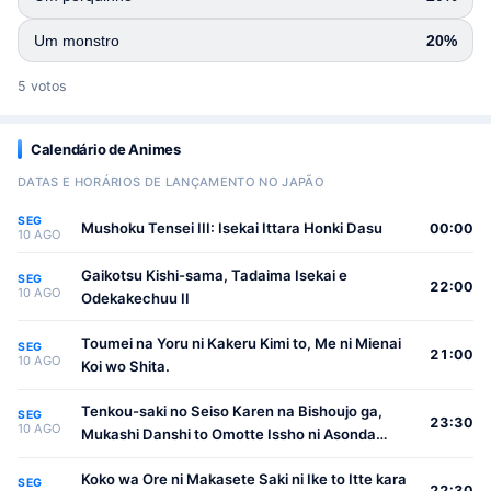
Um monstro
20%
5 votos
Calendário de Animes
DATAS E HORÁRIOS DE LANÇAMENTO NO JAPÃO
SEG
Mushoku Tensei III: Isekai Ittara Honki Dasu
00:00
10 AGO
Gaikotsu Kishi-sama, Tadaima Isekai e
SEG
22:00
10 AGO
Odekakechuu II
Toumei na Yoru ni Kakeru Kimi to, Me ni Mienai
SEG
21:00
10 AGO
Koi wo Shita.
Tenkou-saki no Seiso Karen na Bishoujo ga,
SEG
23:30
10 AGO
Mukashi Danshi to Omotte Issho ni Asonda
Osananajimi Datta Ken
Koko wa Ore ni Makasete Saki ni Ike to Itte kara
SEG
22:30