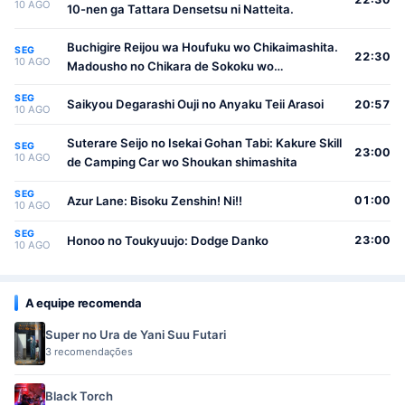
10 AGO
10-nen ga Tattara Densetsu ni Natteita.
Buchigire Reijou wa Houfuku wo Chikaimashita.
SEG
22:30
10 AGO
Madousho no Chikara de Sokoku wo
Tatakitsubushimasu
SEG
Saikyou Degarashi Ouji no Anyaku Teii Arasoi
20:57
10 AGO
Suterare Seijo no Isekai Gohan Tabi: Kakure Skill
SEG
23:00
10 AGO
de Camping Car wo Shoukan shimashita
SEG
Azur Lane: Bisoku Zenshin! Ni!!
01:00
10 AGO
SEG
Honoo no Toukyuujo: Dodge Danko
23:00
10 AGO
A equipe recomenda
Super no Ura de Yani Suu Futari
3 recomendações
Black Torch