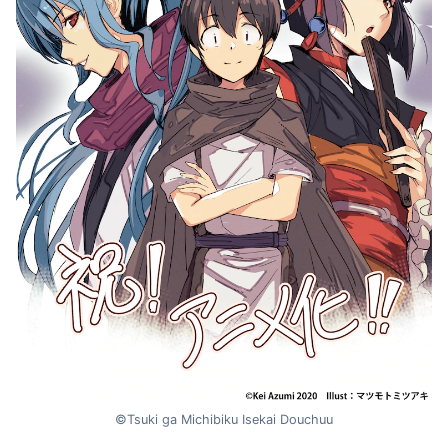
©Tsuki ga Michibiku Isekai Douchuu