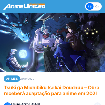
Claro
Escur
ANIMES
21/10/2020
Tsuki ga Michibiku Isekai Douchuu – Obra
receberá adaptação para anime em 2021
Equipe Anime United