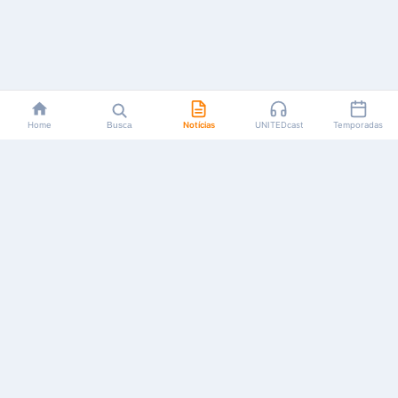
Home
Busca
Notícias
UNITEDcast
Temporadas
Notícias, reviews, guias e podcasts sobre o universo dos
animes!
Feito por fãs, para fãs.