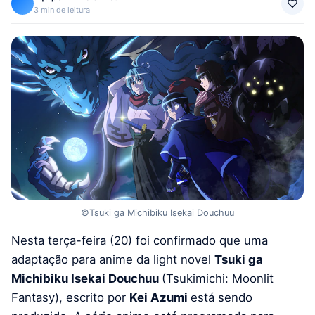
3 min de leitura
©Tsuki ga Michibiku Isekai Douchuu
Nesta terça-feira (20) foi confirmado que uma
adaptação para anime da light novel
Tsuki ga
Michibiku Isekai Douchuu
(Tsukimichi: Moonlit
Fantasy), escrito por
Kei Azumi
está sendo