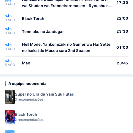
SÁB
17:30
8 AGO
wa Shudan wo Erandeiraremasen - Ryoushu no
Youjo
SÁB
Black Torch
22:00
8 AGO
SÁB
Tenmaku no Jaadugar
23:30
8 AGO
Hell Mode: Yarikomizuki no Gamer wa Hai Settei
SÁB
01:00
8 AGO
no Isekai de Musou suru 2nd Season
SÁB
Mao
23:45
8 AGO
A equipe recomenda
Super no Ura de Yani Suu Futari
3 recomendações
Black Torch
2 recomendações