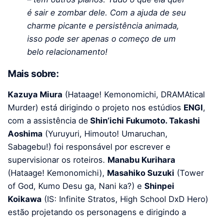
é sair e zombar dele. Com a ajuda de seu
charme picante e persistência animada,
isso pode ser apenas o começo de um
belo relacionamento!
Mais sobre:
Kazuya Miura
(Hataage! Kemonomichi, DRAMAtical
Murder) está dirigindo o projeto nos estúdios
ENGI
,
com a assistência de
Shin’ichi Fukumoto. Takashi
Aoshima
(Yuruyuri, Himouto! Umaruchan,
Sabagebu!) foi responsável por escrever e
supervisionar os roteiros.
Manabu Kurihara
(Hataage! Kemonomichi),
Masahiko Suzuki
(Tower
of God, Kumo Desu ga, Nani ka?) e
Shinpei
Koikawa
(IS: Infinite Stratos, High School DxD Hero)
estão projetando os personagens e dirigindo a