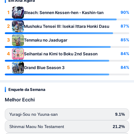
Em Alta Agora
1
90%
Bleach: Sennen Kessen-hen - Kashin-tan
2
87%
Mushoku Tensei III: Isekai Ittara Honki Dasu
3
85%
Tenmaku no Jaadugar
4
84%
Seihantai na Kimi to Boku 2nd Season
5
84%
Grand Blue Season 3
Enquete da Semana
Melhor Ecchi
Yuragi-Sou no Yuuna-san
9.1%
Shinmai Maou No Testament
21.2%