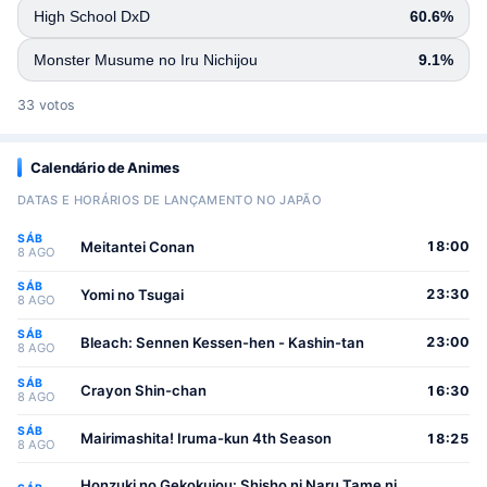
High School DxD
60.6%
Monster Musume no Iru Nichijou
9.1%
33 votos
Calendário de Animes
DATAS E HORÁRIOS DE LANÇAMENTO NO JAPÃO
SÁB
Meitantei Conan
18:00
8 AGO
SÁB
Yomi no Tsugai
23:30
8 AGO
SÁB
Bleach: Sennen Kessen-hen - Kashin-tan
23:00
8 AGO
SÁB
Crayon Shin-chan
16:30
8 AGO
SÁB
Mairimashita! Iruma-kun 4th Season
18:25
8 AGO
Honzuki no Gekokujou: Shisho ni Naru Tame ni