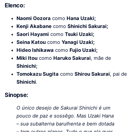
Elenco:
Naomi Oozora
como
Hana Uzaki;
Kenji Akabane
como
Shinichi Sakurai;
Saori Hayami
como
Tsuki Uzaki;
Seina Katou
como
Yanagi Uzaki;
Hideo Ishikawa
como
Fujio Uzaki;
Miki Itou
como
Haruko Sakurai
, mãe de
Shinichi;
Tomokazu Sugita
como
Shirou Sakurai
, pai de
Shinichi
.
Sinopse:
O único desejo de Sakurai Shinichi é um
pouco de paz e sossêgo. Mas Uzaki Hana
– sua subalterna barulhenta e bem dotada
– tem outros planos. Tudo o que ela quer