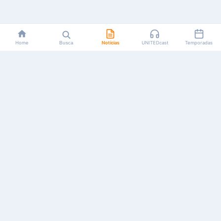
Home
Busca
Notícias
UNITEDcast
Temporadas
Notícias, reviews, guias e podcasts sobre o universo dos
animes!
Feito por fãs, para fãs.
NAVEGAÇÃO
CATEGORIAS
MAIS
Início
Animes
Sobre Nós