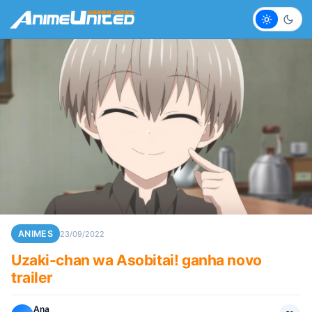
Claro
Escur
ANIMES
23/09/2022
Uzaki-chan wa Asobitai! ganha novo
trailer
Ana