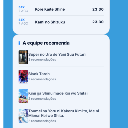
SEX
Kore Kaite Shine
23:30
7 AGO
SEX
Kami no Shizuku
23:30
7 AGO
A equipe recomenda
Super no Ura de Yani Suu Futari
3 recomendações
Black Torch
2 recomendações
Kimi ga Shinu made Koi wo Shitai
2 recomendações
Toumei na Yoru ni Kakeru Kimi to, Me ni
Mienai Koi wo Shita.
2 recomendações