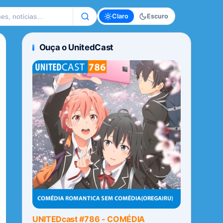
te
Claro
Escuro
Ouça o UnitedCast
UNITEDcast #786 - COMÉDIA