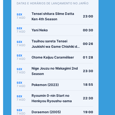
DATAS E HORÁRIOS DE LANÇAMENTO NO JAPÃO
Tensei shitara Slime Datta
SEX
23:00
7 AGO
Ken 4th Season
SEX
Yani Neko
00:30
7 AGO
Tsuihou sareta Tensei
SEX
00:26
7 AGO
Juukishi wa Game Chishiki de
Musou suru
SEX
Otome Kaijuu Caraméliser
01:28
7 AGO
Nige Jouzu no Wakagimi 2nd
SEX
23:30
7 AGO
Season
SEX
Pokemon (2023)
18:55
7 AGO
Ryoumin 0-nin Start no
SEX
22:30
7 AGO
Henkyou Ryoushu-sama
SEX
Doraemon (2005)
19:00
7 AGO