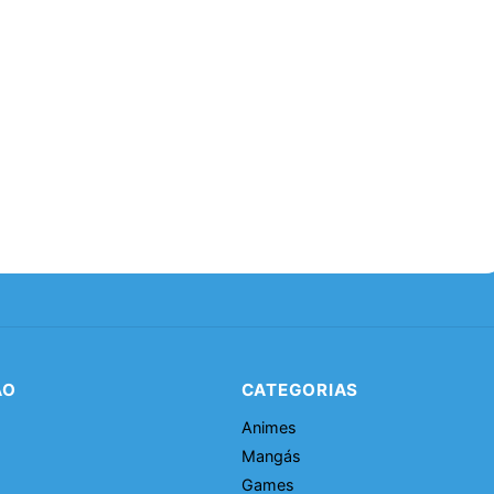
ÃO
CATEGORIAS
Animes
Mangás
Games