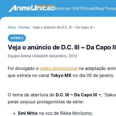
Notícias
UNITEDcast
Blog
Temp
Início
Animes
Veja o anúncio de D.C. III ~ Da Capo III ~
ANIMES
Veja o anúncio de D.C. III ~ Da Capo II
Equipe Anime United
29 dezembro, 2012
Foi divulgado o
vídeo promocional
na adaptação ani
que estreia no canal
Tokyo MX
no dia 05 de janeiro.
O tema de abertura de
D.C. III ~ Da Capo III ~
, “
Saku
pelas
seiyuus
protagonistas da série:
Emi Nitta
na voz de Rikka Morizono;