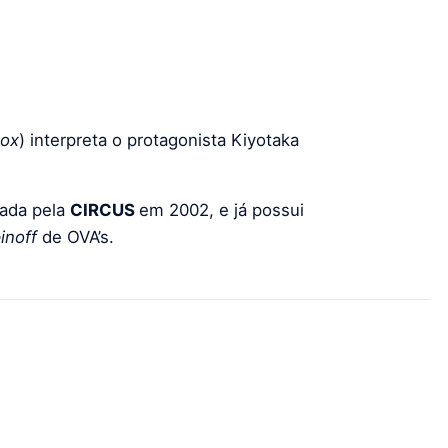
ox
) interpreta o protagonista Kiyotaka
çada pela
CIRCUS
em 2002, e já possui
inoff
de OVA’s.