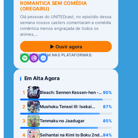
ROMANTICA SEM COMÉDIA
(OREGAIRU)
Olá pessoas do UNITEDcast, no episódio dessa
semana nossos casters comentaram a comédia
romântica menos engraçada de todos os
animes,…
▶ Ouvir agora
OUÇA TAMBÉM NAS PLATAFORMAS:
Em Alta Agora
1
90%
Bleach: Sennen Kessen-hen -
Kashin-tan
2
87%
Mushoku Tensei III: Isekai
Ittara Honki Dasu
3
85%
Tenmaku no Jaadugar
4
84%
Seihantai na Kimi to Boku 2nd