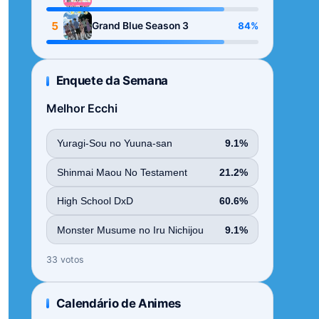
Season
5
84%
Grand Blue Season 3
Enquete da Semana
Melhor Ecchi
Yuragi-Sou no Yuuna-san
9.1%
Shinmai Maou No Testament
21.2%
High School DxD
60.6%
Monster Musume no Iru Nichijou
9.1%
33 votos
Calendário de Animes