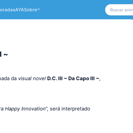
Buscar no si
oradas
AYA
Sobre
I ~
mada da
visual novel
D.C. III ~ Da Capo III ~
,
ra Happy Innovation
”, será interpretado