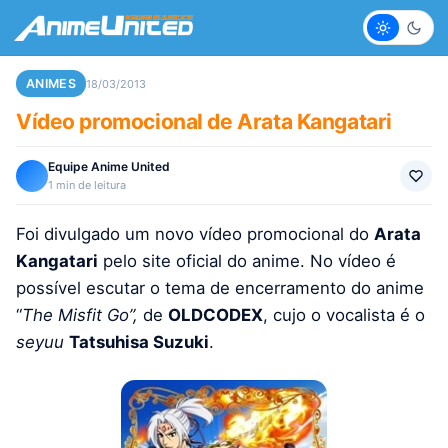
Claro
Escur
ANIMES
18/03/2013
Vídeo promocional de Arata Kangatari
Equipe Anime United
1 min de leitura
Foi divulgado um novo vídeo promocional do
Arata
Kangatari
pelo site oficial do anime. No vídeo é
possível escutar o tema de encerramento do anime
“
The Misfit Go”,
de
OLDCODEX
, cujo o vocalista é o
seyuu
Tatsuhisa Suzuki
.