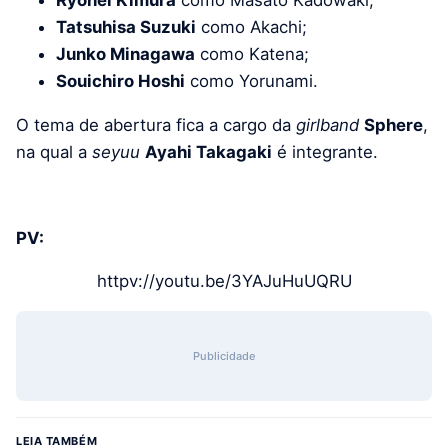
Ryohei Kimura
como Masato Kadowaki;
Tatsuhisa Suzuki
como Akachi;
Junko Minagawa
como Katena;
Souichiro Hoshi
como Yorunami.
O tema de abertura fica a cargo da
girlband
Sphere
,
na qual a
seyuu
Ayahi Takagaki
é integrante.
PV:
httpv://youtu.be/3YAJuHuUQRU
Publicidade
LEIA TAMBÉM