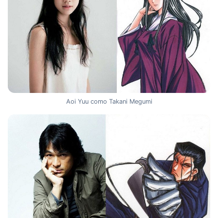
Aoi Yuu como Takani Megumi