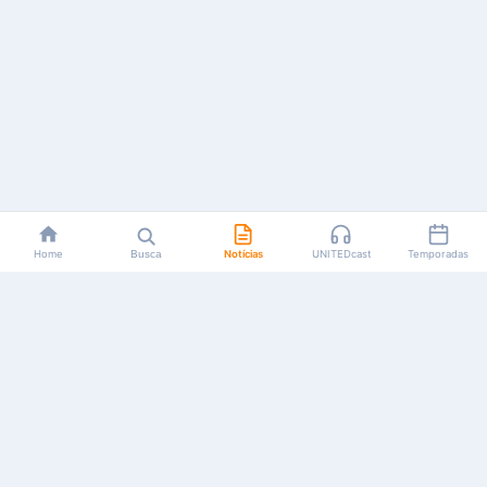
Home
Busca
Notícias
UNITEDcast
Temporadas
Notícias, reviews, guias e podcasts sobre o universo dos
animes!
Feito por fãs, para fãs.