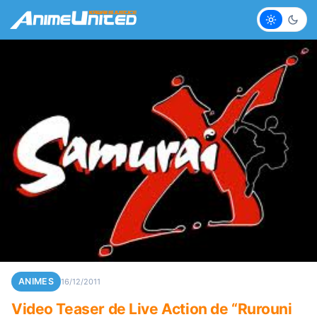
Claro
Escur
ANIMES
16/12/2011
Video Teaser de Live Action de “Rurouni