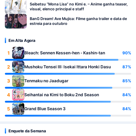
Seibetsu “Mona Lisa” no Kimi e. – Anime ganha teaser,
visual, elenco principal e staff
BanG Dream! Ave Mujica: Filme ganha trailer e data de
estreia para outubro
Em Alta Agora
1
90%
Bleach: Sennen Kessen-hen - Kashin-tan
2
87%
Mushoku Tensei III: Isekai Ittara Honki Dasu
3
85%
Tenmaku no Jaadugar
4
84%
Seihantai na Kimi to Boku 2nd Season
5
84%
Grand Blue Season 3
Enquete da Semana