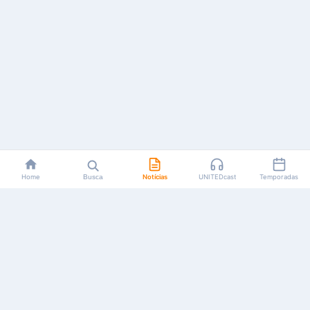
Home
Busca
Notícias
UNITEDcast
Temporadas
Notícias, reviews, guias e podcasts sobre o universo dos
animes!