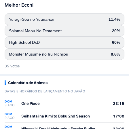
Melhor Ecchi
Yuragi-Sou no Yuuna-san
11.4%
Shinmai Maou No Testament
20%
High School DxD
60%
Monster Musume no Iru Nichijou
8.6%
35 votos
Calendário de Animes
DATAS E HORÁRIOS DE LANÇAMENTO NO JAPÃO
DOM
One Piece
23:15
9 AGO
DOM
Seihantai na Kimi to Boku 2nd Season
17:00
9 AGO
DOM
Nijusseiki Denki Mokuroku: Eureka Evrika
23:00