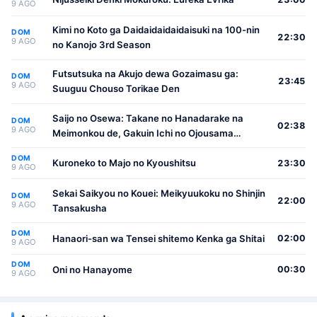
9 AGO
Kimi no Koto ga Daidaidaidaidaisuki na 100-nin
DOM
22:30
9 AGO
no Kanojo 3rd Season
Futsutsuka na Akujo dewa Gozaimasu ga:
DOM
23:45
9 AGO
Suuguu Chouso Torikae Den
Saijo no Osewa: Takane no Hanadarake na
DOM
02:38
9 AGO
Meimonkou de, Gakuin Ichi no Ojousama
(Seikatsu Nouryoku Kaimu) wo Kagenagara
DOM
Osewa suru Koto ni Narimashita
Kuroneko to Majo no Kyoushitsu
23:30
9 AGO
Sekai Saikyou no Kouei: Meikyuukoku no Shinjin
DOM
22:00
9 AGO
Tansakusha
DOM
Hanaori-san wa Tensei shitemo Kenka ga Shitai
02:00
9 AGO
DOM
Oni no Hanayome
00:30
9 AGO