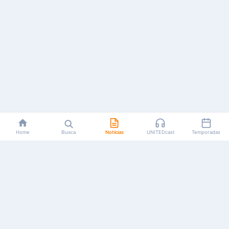
Home
Busca
Notícias
UNITEDcast
Temporadas
Notícias, reviews, guias e podcasts sobre o universo dos