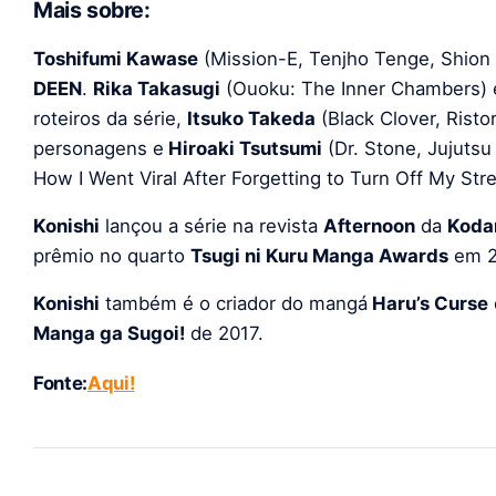
Mais sobre:
Toshifumi Kawase
(Mission-E, Tenjho Tenge, Shion 
DEEN
.
Rika Takasugi
(Ouoku: The Inner Chambers) 
roteiros da série,
Itsuko Takeda
(Black Clover, Risto
personagens e
Hiroaki Tsutsumi
(Dr. Stone, Jujutsu
How I Went Viral After Forgetting to Turn Off My S
Konishi
lançou a série na revista
Afternoon
da
Koda
prêmio no quarto
Tsugi ni Kuru Manga Awards
em 2
Konishi
também é o criador do mangá
Haru’s Curse
Manga ga Sugoi!
de 2017.
Fonte:
Aqui!