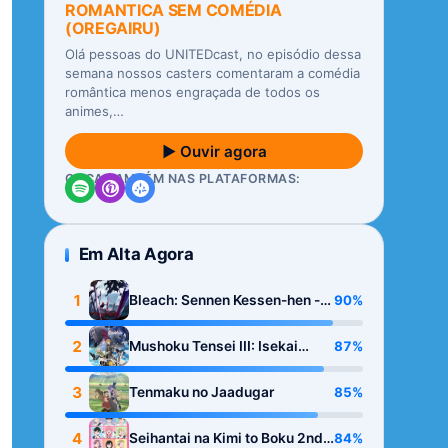
ROMANTICA SEM COMÉDIA
(OREGAIRU)
Olá pessoas do UNITEDcast, no episódio dessa
semana nossos casters comentaram a comédia
romântica menos engraçada de todos os
animes,…
▶ Ouvir agora
OUÇA TAMBÉM NAS PLATAFORMAS:
Em Alta Agora
1
90%
Bleach: Sennen Kessen-hen -
Kashin-tan
2
87%
Mushoku Tensei III: Isekai
Ittara Honki Dasu
3
85%
Tenmaku no Jaadugar
4
84%
Seihantai na Kimi to Boku 2nd