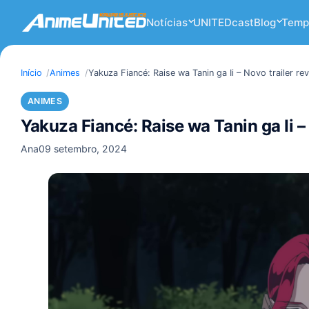
Notícias
UNITEDcast
Blog
Temp
Início
Animes
Yakuza Fiancé: Raise wa Tanin ga Ii – Novo trailer rev
ANIMES
Yakuza Fiancé: Raise wa Tanin ga Ii – 
Ana
09 setembro, 2024