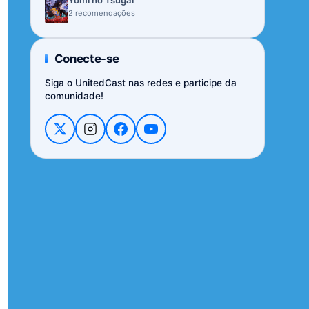
Yomi no Tsugai
2 recomendações
Conecte-se
Siga o UnitedCast nas redes e participe da
comunidade!