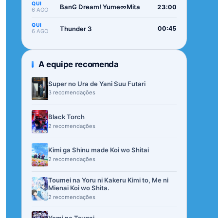
QUI
BanG Dream! Yume∞Mita
23:00
6 AGO
QUI
Thunder 3
00:45
6 AGO
A equipe recomenda
Super no Ura de Yani Suu Futari
3 recomendações
Black Torch
2 recomendações
Kimi ga Shinu made Koi wo Shitai
2 recomendações
Toumei na Yoru ni Kakeru Kimi to, Me ni
Mienai Koi wo Shita.
2 recomendações