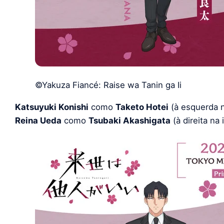
©Yakuza Fiancé: Raise wa Tanin ga Ii
Katsuyuki Konishi
como
Taketo Hotei
(à esquerda 
Reina Ueda
como
Tsubaki Akashigata
(à direita na