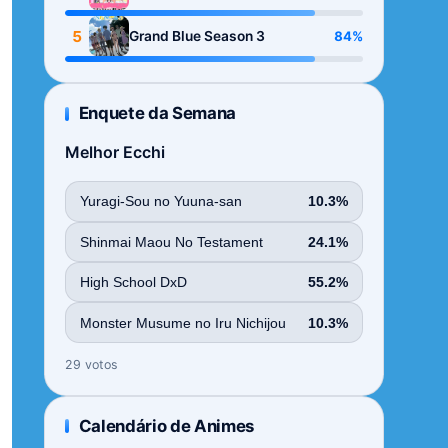
Season
5
84%
Grand Blue Season 3
Enquete da Semana
Melhor Ecchi
Yuragi-Sou no Yuuna-san
10.3%
Shinmai Maou No Testament
24.1%
High School DxD
55.2%
Monster Musume no Iru Nichijou
10.3%
29 votos
Calendário de Animes