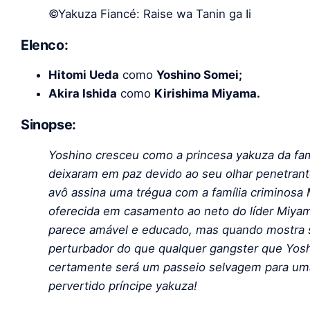
©Yakuza Fiancé: Raise wa Tanin ga Ii
Elenco:
Hitomi Ueda
como
Yoshino Somei;
Akira Ishida
como
Kirishima Miyama.
Sinopse:
Yoshino cresceu como a princesa yakuza da fam
deixaram em paz devido ao seu olhar penetran
avô assina uma trégua com a família criminosa
oferecida em casamento ao neto do líder Miyama
parece amável e educado, mas quando mostra s
perturbador do que qualquer gangster que Yosh
certamente será um passeio selvagem para uma
pervertido príncipe yakuza!