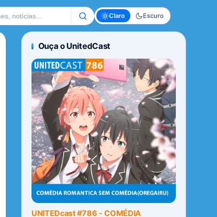
te
Claro
Escuro
Ouça o UnitedCast
UNITEDcast #786 - COMÉDIA