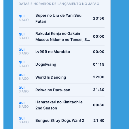
DATAS E HORÁRIOS DE LANÇAMENTO NO JAPÃO
Super no Ura de Yani Suu
QUI
23:56
6 AGO
Futari
Rakudai Kenja no Gakuin
QUI
00:00
6 AGO
Musou: Nidome no Tensei, S-
Rank Cheat Majutsushi
QUI
Boukenroku
Lv999 no Murabito
00:00
6 AGO
QUI
Dogulwang
01:15
6 AGO
QUI
World Is Dancing
22:00
6 AGO
QUI
Reiwa no Dara-san
21:30
6 AGO
Hanazakari no Kimitachi e
QUI
00:30
6 AGO
2nd Season
QUI
Bungou Stray Dogs Wan! 2
21:40
6 AGO